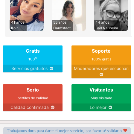
41 años
55 años
44 años
Köln
Darmstadt
Bad Nauheim
Gratis
Soporte
%
100
100% gratis
Servicios gratuitos
Moderadores que escuchan
Serio
Visitantes
perfiles de calidad
Muy visitado
Calidad confirmada
Lo mejor
Trabajamos duro para darte el mejor servicio, por favor sé solidario