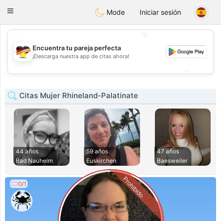
Deutsch
Dating
Toggle
Mode
Iniciar sesión
navigation
💖
Encuentra tu pareja perfecta
💖
¡Descarga nuestra app de citas ahora!
💕
💕
Citas Mujer Rhineland-Palatinate
44 años
59 años
47 años
Bad Nauheim
Euskirchen
Baesweiler
Prohibido
0/1