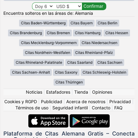
Encuentra solteros en las áreas de: Alemania
Citas Baden-Württemberg
Citas Bayern
Citas Berlin
Citas Brandenburg
Citas Bremen
Citas Hamburg
Citas Hessen
Citas Mecklenburg-Vorpommern
Citas Niedersachsen
Citas Nordrhein-Westfalen
Citas Rheinland-Pfalz
Citas Rhineland-Palatinate
Citas Saarland
Citas Sachsen
Citas Sachsen-Anhalt
Citas Saxony
Citas Schleswig-Holstein
Citas Thüringen
Noticias
|
Estafadores
|
Tienda
|
Opiniones
Cookies y RGPD
|
Publicidad
|
Acerca de nosotros
|
Privacidad
|
Términos de uso
|
Seguridad infantil
|
Contacto
|
FAQ
Plataforma de Citas Alemana Gratis – Conecta