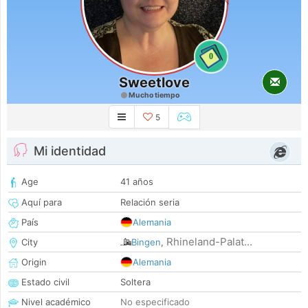
0
Sweetlove
Mucho tiempo
5
Mi identidad
Age
41 años
Aquí para
Relación seria
País
Alemania
Rhineland-Palat...
City
Bingen
,
Origin
Alemania
Estado civil
Soltera
Nivel académico
No especificado