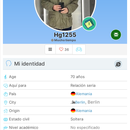
1
Hg1255
Mucho tiempo
36
Mi identidad
Age
70 años
Aquí para
Relación seria
País
Alemania
Berlin
City
Berlin
,
Origin
Alemania
Estado civil
Soltera
Nivel académico
No especificado