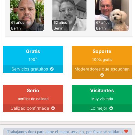
61 años
62 años
67 años
Berlin
Berlin
Berlin
Gratis
Soporte
%
100
100% gratis
Servicios gratuitos
Moderadores que escuchan
Serio
Visitantes
perfiles de calidad
Muy visitado
Calidad confirmada
Lo mejor
Trabajamos duro para darte el mejor servicio, por favor sé solidario