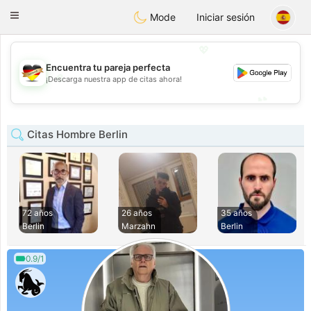
Deutsch
Dating
Toggle
Mode
Iniciar sesión
navigation
💖
Encuentra tu pareja perfecta
💖
¡Descarga nuestra app de citas ahora!
💕
💕
Citas Hombre Berlin
72 años
26 años
35 años
Berlin
Marzahn
Berlin
0.9/1