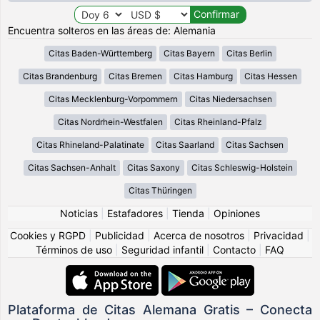
Encuentra solteros en las áreas de: Alemania
Citas Baden-Württemberg
Citas Bayern
Citas Berlin
Citas Brandenburg
Citas Bremen
Citas Hamburg
Citas Hessen
Citas Mecklenburg-Vorpommern
Citas Niedersachsen
Citas Nordrhein-Westfalen
Citas Rheinland-Pfalz
Citas Rhineland-Palatinate
Citas Saarland
Citas Sachsen
Citas Sachsen-Anhalt
Citas Saxony
Citas Schleswig-Holstein
Citas Thüringen
Noticias
|
Estafadores
|
Tienda
|
Opiniones
Cookies y RGPD
|
Publicidad
|
Acerca de nosotros
|
Privacidad
|
Términos de uso
|
Seguridad infantil
|
Contacto
|
FAQ
Plataforma de Citas Alemana Gratis – Conecta