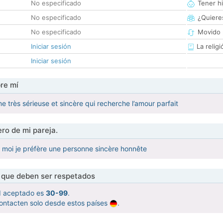
No especificado
Tener hi
No especificado
¿Quieres
No especificado
Movido 
Iniciar sesión
La religi
Iniciar sesión
re mí
e très sérieuse et sincère qui recherche l’amour parfait
ro de mi pareja.
moi je préfère une personne sincère honnête
s que deben ser respetados
d aceptado es
30-99
.
ontacten solo desde estos países
.