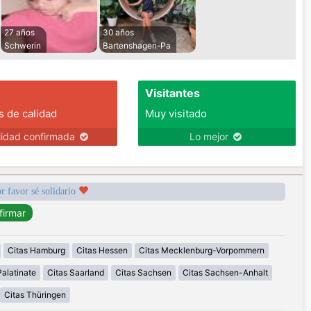
27 años
30 años
Schwerin
Bartenshagen-Pa
Visitantes
s de calidad
Muy visitado
lidad confirmada
Lo mejor
r favor sé solidario
Citas Hamburg
Citas Hessen
Citas Mecklenburg-Vorpommern
alatinate
Citas Saarland
Citas Sachsen
Citas Sachsen-Anhalt
Citas Thüringen