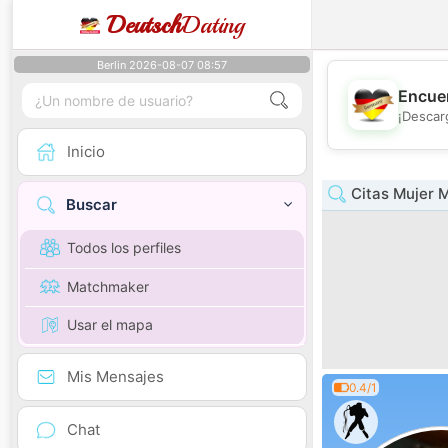
Deutsch
Dating
Berlin 2026-08-07 08:57
Encuen
¡Descar
Inicio
Citas Mujer 
Buscar
Todos los perfiles
Matchmaker
Usar el mapa
Mis Mensajes
0.4/1
Chat