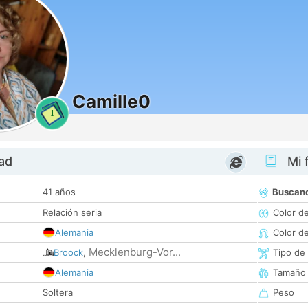
Camille0
1
dad
Mi f
41 años
Buscan
Relación seria
Color d
Alemania
Color d
Mecklenburg-Vor...
Broock
,
Tipo de
Alemania
Tamaño
Soltera
Peso