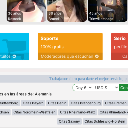
36 años
36 años
45 años
Rostock
Brueel
Trinwillershage
Soporte
Serio
100% gratis
perfile
atuitos
Moderadores que escuchan
Ca
Trabajamos duro para darte el mejor servicio, po
os en las áreas de: Alemania
Württemberg
Citas Bayern
Citas Berlin
Citas Brandenburg
Citas Bremen
chsen
Citas Nordrhein-Westfalen
Citas Rheinland-Pfalz
Citas Rhineland-P
Citas Saxony
Citas Schleswig-Holstein