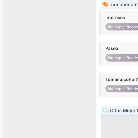
conocer a m
Intereses
No especificad
Paseo
No especificad
Tomar alcohol?
No especificad
Citas Mujer