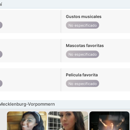
í
Gustos musicales
o
No especificado
Mascotas favoritas
o
No especificado
Película favorita
o
No especificado
 Mecklenburg-Vorpommern