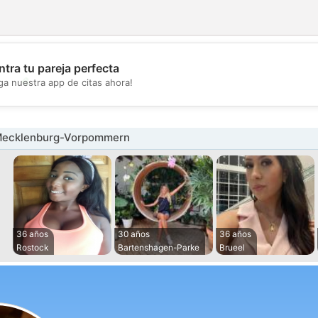
tra tu pareja perfecta
💖
ga nuestra app de citas ahora!
💕
Mecklenburg-Vorpommern
36 años
30 años
36 años
Rostock
Bartenshagen-Parke
Brueel