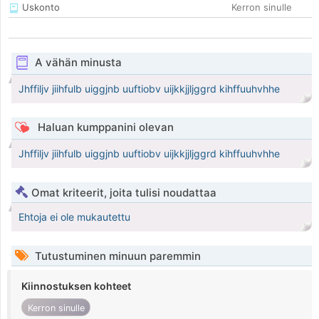
Uskonto
Kerron sinulle
A vähän minusta
Jhffiljv jiihfulb uiggjnb uuftiobv uijkkjjljggrd kihffuuhvhhe
Haluan kumppanini olevan
Jhffiljv jiihfulb uiggjnb uuftiobv uijkkjjljggrd kihffuuhvhhe
Omat kriteerit, joita tulisi noudattaa
Ehtoja ei ole mukautettu
Tutustuminen minuun paremmin
Kiinnostuksen kohteet
Kerron sinulle