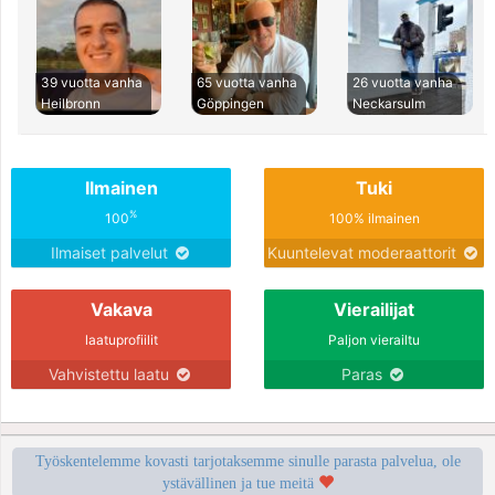
39 vuotta vanha
65 vuotta vanha
26 vuotta vanha
Heilbronn
Göppingen
Neckarsulm
Ilmainen
Tuki
%
100
100% ilmainen
Ilmaiset palvelut
Kuuntelevat moderaattorit
Vakava
Vierailijat
laatuprofiilit
Paljon vierailtu
Vahvistettu laatu
Paras
Työskentelemme kovasti tarjotaksemme sinulle parasta palvelua, ole
ystävällinen ja tue meitä