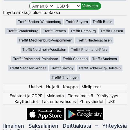
Löydä sinkkuja alueilta: Saksa
Treffit Baden-Württemberg
Treffit Bayern
Treffit Berlin
Treffit Brandenburg
Treffit Bremen
Treffit Hamburg
Treffit Hessen
Treffit Mecklenburg-Vorpommern
Treffit Niedersachsen
Treffit Nordrhein-Westfalen
Treffit Rheinland-Pfalz
Treffit Rhineland-Palatinate
Treffit Saarland
Treffit Sachsen
Treffit Sachsen-Anhalt
Treffit Saxony
Treffit Schleswig-Holstein
Treffit Thüringen
Uutiset
|
Huijarit
|
Kauppa
|
Mielipiteet
Evästeet ja GDPR
|
Mainonta
|
Tietoa meistä
|
Yksityisyys
|
Käyttöehdot
|
Lastenturvallisuus
|
Yhteystiedot
|
UKK
Ilmainen Saksalainen Deittialusta – Yhteyksiä