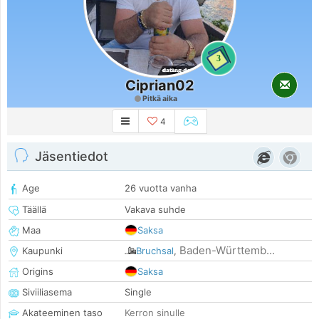
3
Ciprian02
Pitkä aika
4
Jäsentiedot
Age
26 vuotta vanha
Täällä
Vakava suhde
Maa
Saksa
Baden-Württemb...
Kaupunki
Bruchsal
,
Origins
Saksa
Siviiliasema
Single
Akateeminen taso
Kerron sinulle