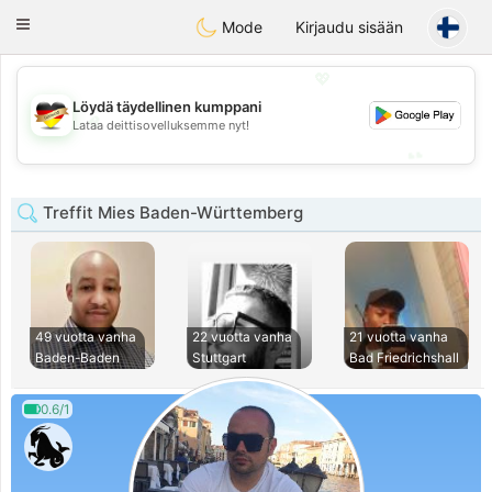
Deutsch
Dating
Toggle
Mode
Kirjaudu sisään
navigation
💖
Löydä täydellinen kumppani
💖
Lataa deittisovelluksemme nyt!
💕
💕
Treffit Mies Baden-Württemberg
49 vuotta vanha
22 vuotta vanha
21 vuotta vanha
Baden-Baden
Stuttgart
Bad Friedrichshall
0.6/1