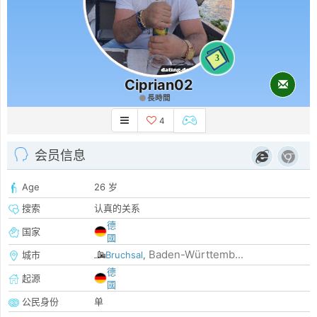
3
Ciprian02
長時間
4
会员信息
Age
26 岁
搜索
认真的关系
德
国家
國
Baden-Württemb...
城市
Bruchsal
,
德
起源
國
公民身份
单