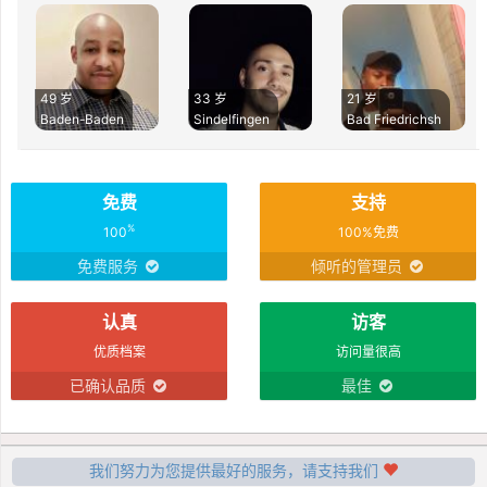
49 岁
33 岁
21 岁
Baden-Baden
Sindelfingen
Bad Friedrichsh
免费
支持
%
100
100%免费
免费服务
倾听的管理员
认真
访客
优质档案
访问量很高
已确认品质
最佳
我们努力为您提供最好的服务，请支持我们