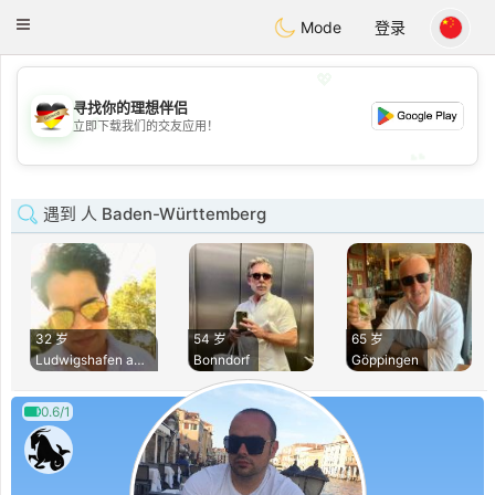
Deutsch
Dating
Toggle
Mode
登录
navigation
💖
寻找你的理想伴侣
💖
立即下载我们的交友应用！
💕
💕
遇到 人 Baden-Württemberg
32 岁
54 岁
65 岁
Ludwigshafen am Rh
Bonndorf
Göppingen
0.6/1