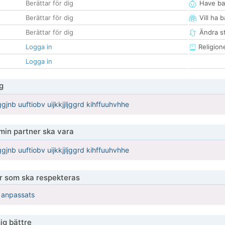
Berättar för dig
Have ba
Berättar för dig
Vill ha 
Berättar för dig
Ändra st
Logga in
Religion
Logga in
g
uiggjnb uuftiobv uijkkjjljggrd kihffuuhvhhe
 min partner ska vara
uiggjnb uuftiobv uijkkjjljggrd kihffuuhvhhe
er som ska respekteras
r anpassats
ig bättre