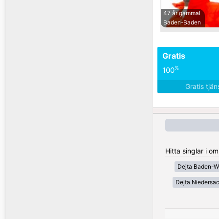
47 år gammal
Baden-Baden
Gratis
%
100
Gratis tjä
Hitta singlar i 
Dejta Baden-W
Dejta Niedersa