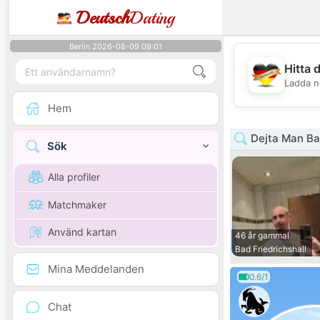
Deutsch
Dating
Berlin 2026-08-09 09:01
Hitta 
Ladda n
Hem
Dejta Man B
Sök
Alla profiler
Matchmaker
Använd kartan
46 år gammal
Bad Friedrichshall
Mina Meddelanden
0.6/1
Chat