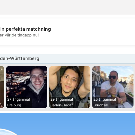
din perfekta matchning
💖
er vår dejtingapp nu!
💕
aden-Württemberg
27 år gammal
29 år gammal
26 år gammal
Freiburg
Baden-Baden
Bruchsal