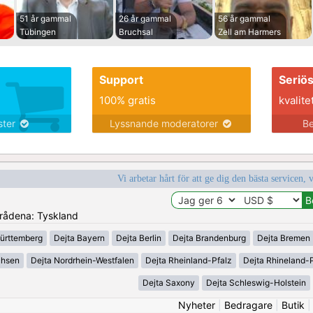
51 år gammal
26 år gammal
56 år gammal
Tübingen
Bruchsal
Zell am Harmers
Support
Seriö
100% gratis
kvalite
nster
Lyssnande moderatorer
Be
Vi arbetar hårt för att ge dig den bästa servicen, 
områdena: Tyskland
ürttemberg
Dejta Bayern
Dejta Berlin
Dejta Brandenburg
Dejta Bremen
chsen
Dejta Nordrhein-Westfalen
Dejta Rheinland-Pfalz
Dejta Rhineland-P
Dejta Saxony
Dejta Schleswig-Holstein
Nyheter
|
Bedragare
|
Butik