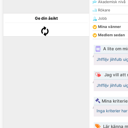
Akademisk nivå
Rökare
Ge din åsikt
Jobb
Mina vänner
Medlem sedan
A lite om mi
Jhffiljv jiihfulb 
Jag vill att
Jhffiljv jiihfulb 
Mina kriteri
Inga kriterier ha
Lär känna m