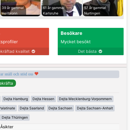
39 år gammal
61 år gammal
57 år gammal
Heilbronn
Karlsruhe
Nurtingen
s
Besökare
tsprofiler
Mycket besökt
kräftad kvalitet
Det bästa
var snäll och stöd oss
Dejta Hamburg
Dejta Hessen
Dejta Mecklenburg-Vorpommern
alatinate
Dejta Saarland
Dejta Sachsen
Dejta Sachsen-Anhalt
Dejta Thüringen
|
Åsikter