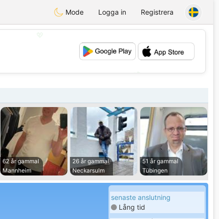
Mode
Logga in
Registrera
💖
💕
62 år gammal
26 år gammal
51 år gammal
Mannheim
Neckarsulm
Tübingen
senaste anslutning
Lång tid