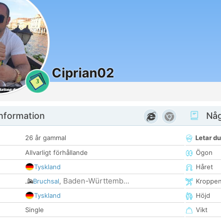
Ciprian02
3
nformation
Någ
26 år gammal
Letar du
Allvarligt förhållande
Ögon
Tyskland
Håret
Baden-Württemb...
Bruchsal
,
Kroppe
Tyskland
Höjd
Single
Vikt