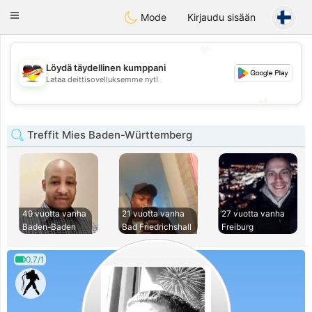
Deutsch
Dating
Toggle
Mode
Kirjaudu sisään
navigation
💖
Löydä täydellinen kumppani
💖
Lataa deittisovelluksemme nyt!
💕
💕
Treffit Mies Baden-Württemberg
49 vuotta vanha
21 vuotta vanha
27 vuotta vanha
Baden-Baden
Bad Friedrichshall
Freiburg
0.7/1