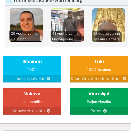
Treffit Mies Baden-Württemberg
39 vuotta vanha
41 vuotta vanha
56 vuotta vanha
Heilbronn
Ludwigsburg
Zell am Harmers
Ilmainen
Tuki
%
100
100% ilmainen
Ilmaiset palvelut
Kuuntelevat moderaattorit
Vakava
Vierailijat
laatuprofiilit
Paljon vierailtu
Vahvistettu laatu
Paras