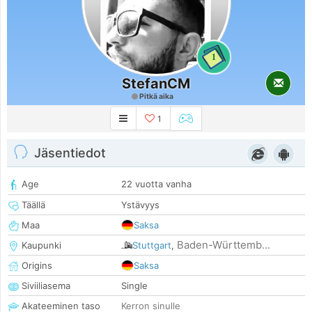
1
StefanCM
Pitkä aika
1
Jäsentiedot
Age
22 vuotta vanha
Täällä
Ystävyys
Maa
Saksa
Baden-Württemb...
Kaupunki
Stuttgart
,
Origins
Saksa
Siviiliasema
Single
Akateeminen taso
Kerron sinulle