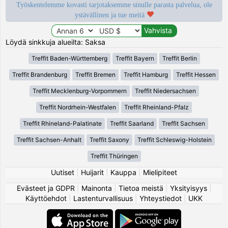
Työskentelemme kovasti tarjotaksemme sinulle parasta palvelua, ole
ystävällinen ja tue meitä
Löydä sinkkuja alueilta: Saksa
Treffit Baden-Württemberg
Treffit Bayern
Treffit Berlin
Treffit Brandenburg
Treffit Bremen
Treffit Hamburg
Treffit Hessen
Treffit Mecklenburg-Vorpommern
Treffit Niedersachsen
Treffit Nordrhein-Westfalen
Treffit Rheinland-Pfalz
Treffit Rhineland-Palatinate
Treffit Saarland
Treffit Sachsen
Treffit Sachsen-Anhalt
Treffit Saxony
Treffit Schleswig-Holstein
Treffit Thüringen
Uutiset
|
Huijarit
|
Kauppa
|
Mielipiteet
Evästeet ja GDPR
|
Mainonta
|
Tietoa meistä
|
Yksityisyys
|
Käyttöehdot
|
Lastenturvallisuus
|
Yhteystiedot
|
UKK