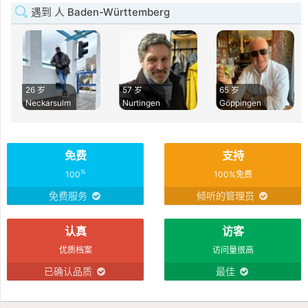
遇到 人 Baden-Württemberg
26 岁
57 岁
65 岁
Neckarsulm
Nurtingen
Göppingen
免费
支持
%
100
100%免费
免费服务
倾听的管理员
认真
访客
优质档案
访问量很高
已确认品质
最佳