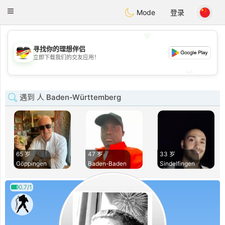
Deutsch
Dating
Toggle
Mode
登录
navigation
💖
寻找你的理想伴侣
💖
立即下载我们的交友应用！
💕
💕
遇到 人 Baden-Württemberg
65 岁
47 岁
33 岁
Göppingen
Baden-Baden
Sindelfingen
0.7/1