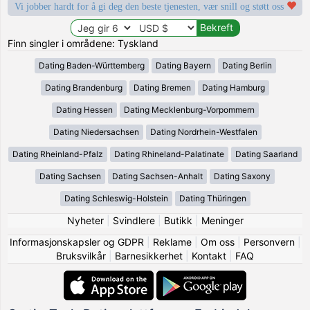
Vi jobber hardt for å gi deg den beste tjenesten, vær snill og støtt oss
Finn singler i områdene: Tyskland
Dating Baden-Württemberg
Dating Bayern
Dating Berlin
Dating Brandenburg
Dating Bremen
Dating Hamburg
Dating Hessen
Dating Mecklenburg-Vorpommern
Dating Niedersachsen
Dating Nordrhein-Westfalen
Dating Rheinland-Pfalz
Dating Rhineland-Palatinate
Dating Saarland
Dating Sachsen
Dating Sachsen-Anhalt
Dating Saxony
Dating Schleswig-Holstein
Dating Thüringen
Nyheter
|
Svindlere
|
Butikk
|
Meninger
Informasjonskapsler og GDPR
|
Reklame
|
Om oss
|
Personvern
|
Bruksvilkår
|
Barnesikkerhet
|
Kontakt
|
FAQ