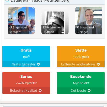
Dating Mann Baden-Württemberg
41 år gammel
22 år gammel
51 år gammel
Stuttgart
Stuttgart
Tübingen
Gratis
Støtte
%
100
100% gratis
Gratis tjenester
Lyttende moderatorer
Seriøs
Besøkende
kvalitetsprofiler
Mye besøkt
Bekreftet kvalitet
Det beste