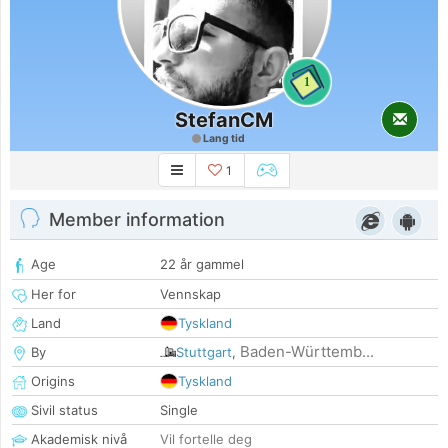
1
StefanCM
Lang tid
1
Member information
Age
22 år gammel
Her for
Vennskap
Land
Tyskland
Baden-Württemb...
By
Stuttgart
,
Origins
Tyskland
Sivil status
Single
Akademisk nivå
Vil fortelle deg