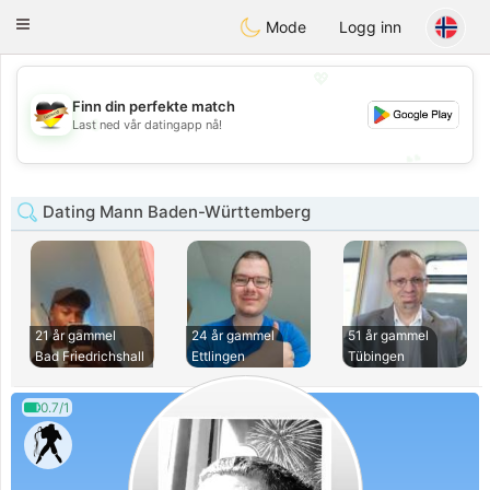
Deutsch
Dating
Toggle
Mode
Logg inn
navigation
💖
Finn din perfekte match
💖
Last ned vår datingapp nå!
💕
💕
Dating Mann Baden-Württemberg
21 år gammel
24 år gammel
51 år gammel
Bad Friedrichshall
Ettlingen
Tübingen
0.7/1