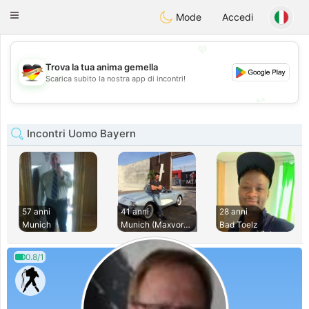
Deutsch
Dating
Toggle
Mode
Accedi
navigation
💖
Trova la tua anima gemella
💖
Scarica subito la nostra app di incontri!
💕
💕
Incontri Uomo Bayern
57 anni
41 anni
28 anni
Munich
Munich (Maxvorstad
Bad Toelz
0.8/1