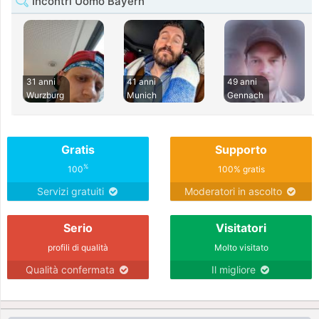
Incontri Uomo Bayern
31 anni
41 anni
49 anni
Wurzburg
Munich
Gennach
Gratis
Supporto
%
100
100% gratis
Servizi gratuiti
Moderatori in ascolto
Serio
Visitatori
profili di qualità
Molto visitato
Qualità confermata
Il migliore