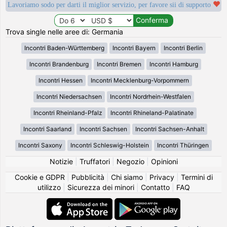
Lavoriamo sodo per darti il miglior servizio, per favore sii di supporto
Trova single nelle aree di: Germania
Incontri Baden-Württemberg
Incontri Bayern
Incontri Berlin
Incontri Brandenburg
Incontri Bremen
Incontri Hamburg
Incontri Hessen
Incontri Mecklenburg-Vorpommern
Incontri Niedersachsen
Incontri Nordrhein-Westfalen
Incontri Rheinland-Pfalz
Incontri Rhineland-Palatinate
Incontri Saarland
Incontri Sachsen
Incontri Sachsen-Anhalt
Incontri Saxony
Incontri Schleswig-Holstein
Incontri Thüringen
Notizie
|
Truffatori
|
Negozio
|
Opinioni
Cookie e GDPR
|
Pubblicità
|
Chi siamo
|
Privacy
|
Termini di
utilizzo
|
Sicurezza dei minori
|
Contatto
|
FAQ