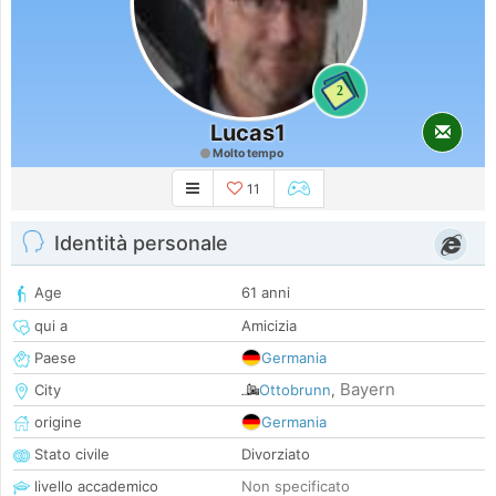
2
Lucas1
Molto tempo
11
Identità personale
Age
61 anni
qui a
Amicizia
Paese
Germania
Bayern
City
Ottobrunn
,
origine
Germania
Stato civile
Divorziato
livello accademico
Non specificato