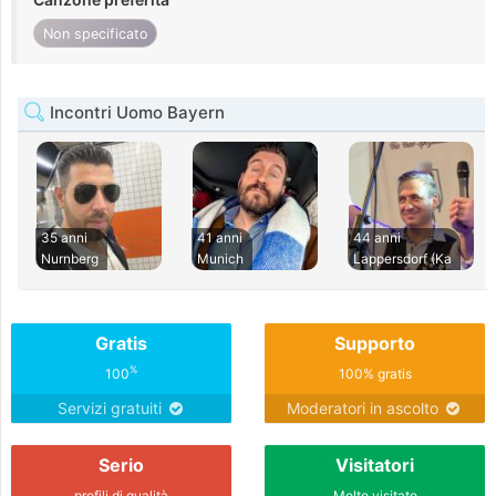
Non specificato
Incontri Uomo Bayern
35 anni
41 anni
44 anni
Nurnberg
Munich
Lappersdorf (Ka
Gratis
Supporto
%
100
100% gratis
Servizi gratuiti
Moderatori in ascolto
Serio
Visitatori
profili di qualità
Molto visitato