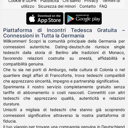
Cookie e GDPR
|
Pubblicità
|
Chi siamo
|
Privacy
|
Termini di
utilizzo
|
Sicurezza dei minori
|
Contatto
|
FAQ
Piattaforma di Incontri Tedesca Gratuita –
Connessioni in Tutta la Germania
Willkommen! Scopri la comunità principale della Germania per
connessioni autentiche. Dating-deutsch.de riunisce single
tedeschi dalla storia di Berlino alle tradizioni di Monaco,
favorendo relazioni costruite su onestà, affidabilità e
compatibilità genuina.
Che tu sia nei porti di Amburgo, nella cultura di Colonia o nel
quartiere degli affari di Francoforte, trova tedeschi compatibili
che apprezzano sincerità, impegno e partnership significative.
Sperimenta il nostro servizio completamente gratuito senza
tariffe di abbonamento o costi nascosti. Connettiti con altri
tedeschi che apprezzano qualità, autenticità e relazioni
durature.
Unisciti a migliaia di tedeschi che stanno già scoprendo
connessioni significative attraverso la nostra piattaforma di
fiducia.
Il tuo viaggio per trovare una compagnia genuina in Deutschland