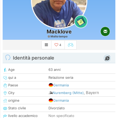
2
Macklove
Molto tempo
4
Identità personale
Age
63 anni
qui a
Relazione seria
Paese
Germania
Bayern
City
Nuremberg (Mitte)
,
origine
Germania
Stato civile
Divorziato
livello accademico
Non specificato