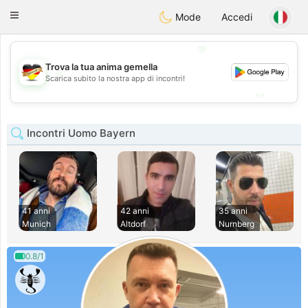
Deutsch
Dating
Toggle
Mode
Accedi
navigation
💖
Trova la tua anima gemella
💖
Scarica subito la nostra app di incontri!
💕
💕
Incontri Uomo Bayern
41 anni
42 anni
35 anni
Munich
Altdorf
Nurnberg
0.8/1