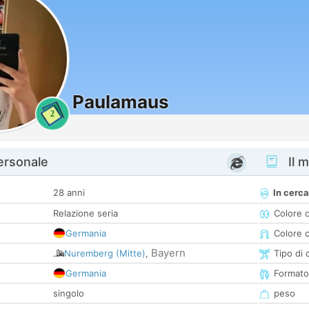
Paulamaus
2
personale
Il m
28 anni
In cerca
Relazione seria
Colore 
Germania
Colore c
Bayern
Nuremberg (Mitte)
,
Tipo di 
Germania
Formato
singolo
peso