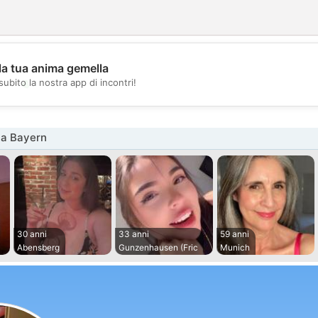
la tua anima gemella
💖
subito la nostra app di incontri!
💕
na Bayern
30 anni
33 anni
59 anni
Abensberg
Gunzenhausen (Fric
Munich