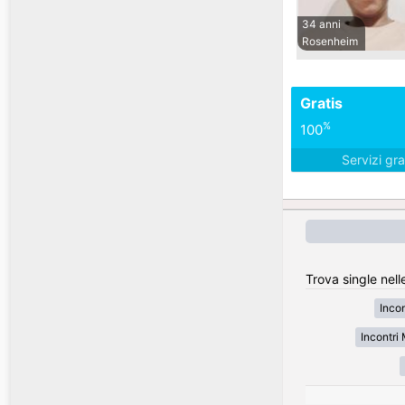
34 anni
Rosenheim
Gratis
%
100
Servizi gra
Trova single nell
Inco
Incontr