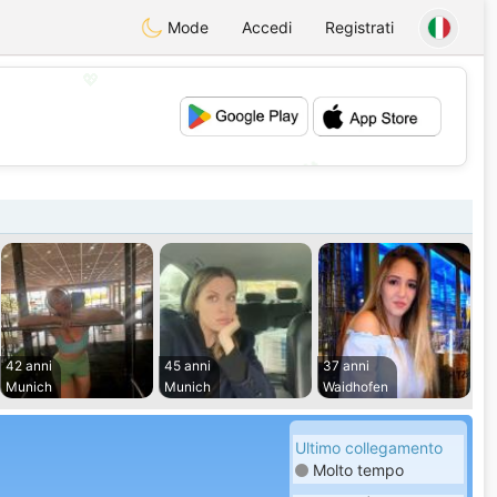
Mode
Accedi
Registrati
💖
💕
42 anni
45 anni
37 anni
Munich
Munich
Waidhofen
Ultimo collegamento
Molto tempo