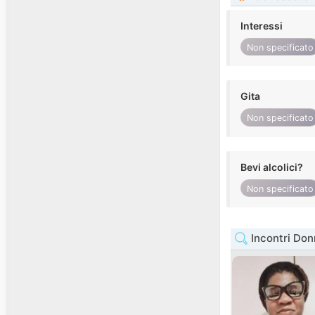
Interessi
Non specificato
Gita
Non specificato
Bevi alcolici?
Non specificato
Incontri Do