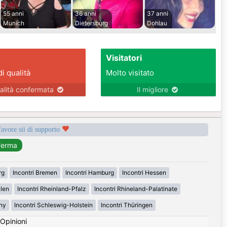
55 anni
36 anni
37 anni
Munich
Dietersburg
Dohlau
Visitatori
di qualità
Molto visitato
alità confermata
Il migliore
favore sii di supporto
rg
Incontri Bremen
Incontri Hamburg
Incontri Hessen
alen
Incontri Rheinland-Pfalz
Incontri Rhineland-Palatinate
ny
Incontri Schleswig-Holstein
Incontri Thüringen
Opinioni