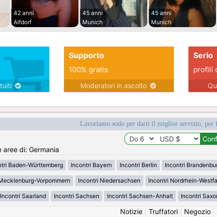
42 anni
45 anni
45 anni
Alfdorf
Munich
Munich
Supporto
Serio
100% gratis
profili 
tuiti
Moderatori in ascolto
Qu
Lavoriamo sodo per darti il miglior servizio, per 
e aree di: Germania
ntri Baden-Württemberg
Incontri Bayern
Incontri Berlin
Incontri Brandenbu
i Mecklenburg-Vorpommern
Incontri Niedersachsen
Incontri Nordrhein-Westf
Incontri Saarland
Incontri Sachsen
Incontri Sachsen-Anhalt
Incontri Saxo
Notizie
|
Truffatori
|
Negozio
|