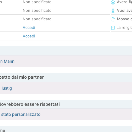
co
Non specificato
Avere fig
Non specificato
Vuoi ave
Non specificato
Mosso d
Accedi
La religi
Accedi
ten Mann
etto dal mio partner
 lustig
 dovrebbero essere rispettati
è stato personalizzato
me