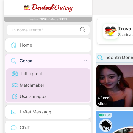
Deutsch
Dating
Berlin 2026-08-08 16:11
Trova 
Scarica 
Home
Incontri Don
Cerca
Tutti i profili
Matchmaker
Usa la mappa
42 anni
Alfdorf
I Miei Messaggi
0.8/1
Chat