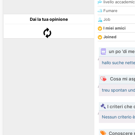
livello accademi
Fumare
Dai la tua opinione
Job
I miei amici
Joined
un po 'di me
hallo suche net
Cosa mi asp
treu spontan und
I criteri che
Nessun criterio 
Conoscere 