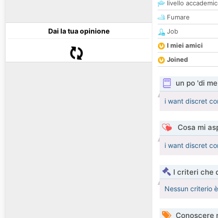
livello accademi
Fumare
Dai la tua opinione
Job
I miei amici
Joined
un po 'di me
i want discret co
Cosa mi asp
i want discret co
I criteri che
Nessun criterio 
Conoscere 