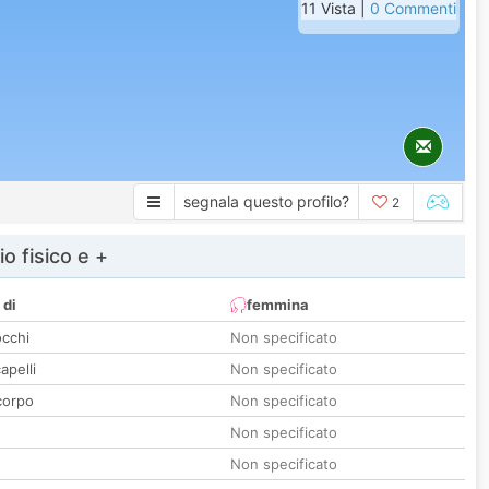
11 Vista |
0 Commenti
segnala questo profilo?
2
io fisico e +
 di
femmina
occhi
Non specificato
apelli
Non specificato
corpo
Non specificato
Non specificato
Non specificato