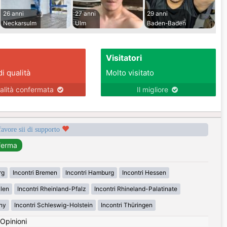
26 anni
27 anni
29 anni
Neckarsulm
Ulm
Baden-Baden
Visitatori
di qualità
Molto visitato
alità confermata
Il migliore
favore sii di supporto
rg
Incontri Bremen
Incontri Hamburg
Incontri Hessen
alen
Incontri Rheinland-Pfalz
Incontri Rhineland-Palatinate
ny
Incontri Schleswig-Holstein
Incontri Thüringen
Opinioni