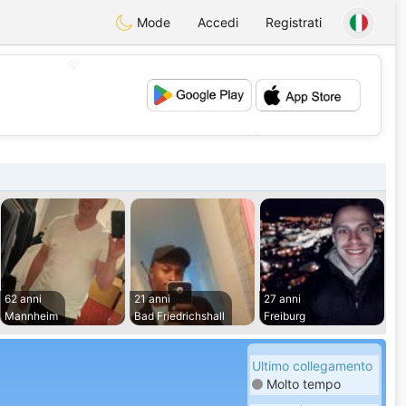
Mode
Accedi
Registrati
💖
💕
62 anni
21 anni
27 anni
Mannheim
Bad Friedrichshall
Freiburg
Ultimo collegamento
Molto tempo