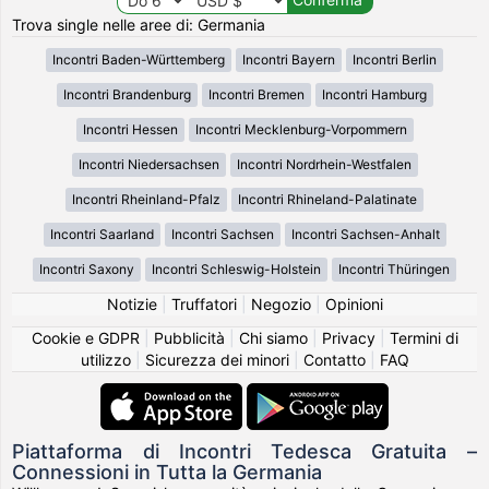
Trova single nelle aree di: Germania
Incontri Baden-Württemberg
Incontri Bayern
Incontri Berlin
Incontri Brandenburg
Incontri Bremen
Incontri Hamburg
Incontri Hessen
Incontri Mecklenburg-Vorpommern
Incontri Niedersachsen
Incontri Nordrhein-Westfalen
Incontri Rheinland-Pfalz
Incontri Rhineland-Palatinate
Incontri Saarland
Incontri Sachsen
Incontri Sachsen-Anhalt
Incontri Saxony
Incontri Schleswig-Holstein
Incontri Thüringen
Notizie
|
Truffatori
|
Negozio
|
Opinioni
Cookie e GDPR
|
Pubblicità
|
Chi siamo
|
Privacy
|
Termini di
utilizzo
|
Sicurezza dei minori
|
Contatto
|
FAQ
Piattaforma di Incontri Tedesca Gratuita –
Connessioni in Tutta la Germania