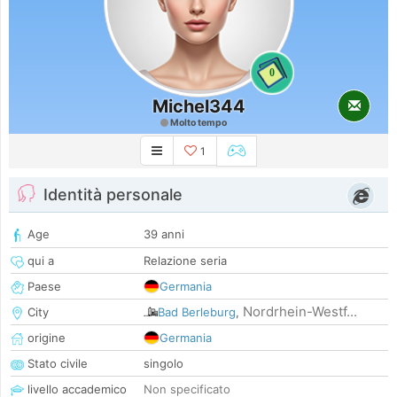
0
Michel344
Molto tempo
1
Identità personale
Age
39 anni
qui a
Relazione seria
Paese
Germania
Nordrhein-Westf...
City
Bad Berleburg
,
origine
Germania
Stato civile
singolo
livello accademico
Non specificato