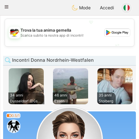
Deutsch
Dating
Toggle
Mode
Accedi
navigation
💖
Trova la tua anima gemella
💖
Scarica subito la nostra app di incontri!
💕
💕
Incontri Donna Nordrhein-Westfalen
34 anni
46 anni
35 anni
Dusseldorf (Düssel
Essen
Stolberg
0.5/1