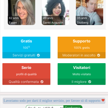
62 anni
49 anni
35 anni
Essen
Sankt Augustin
Stolberg
Gratis
Supporto
%
100
100% gratis
Servizi gratuiti
Moderatori in ascolto
Serio
Visitatori
profili di qualità
Molto visitato
Qualità confermata
Il migliore
Lavoriamo sodo per darti il miglior servizio, per favore sii di supporto