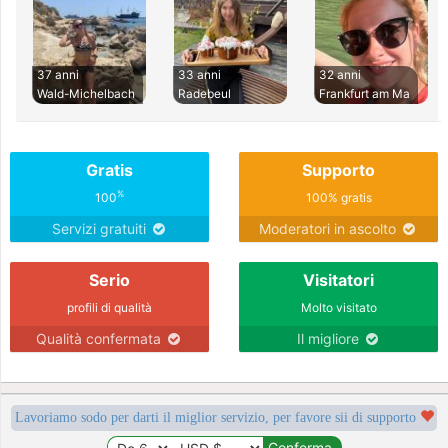
37 anni
33 anni
32 anni
Wald-Michelbach
Radebeul
Frankfurt am Ma
Gratis
Supporto
%
100
100% gratis
Servizi gratuiti
Moderatori in ascolto
Serio
Visitatori
profili di qualità
Molto visitato
Qualità confermata
Il migliore
Lavoriamo sodo per darti il miglior servizio, per favore sii di supporto