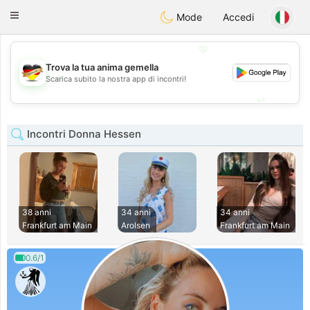
Deutsch
Dating
Toggle
Mode
Accedi
navigation
💖
Trova la tua anima gemella
💖
Scarica subito la nostra app di incontri!
💕
💕
Incontri Donna Hessen
38 anni
34 anni
34 anni
Frankfurt am Main
Arolsen
Frankfurt am Main
0.6/1