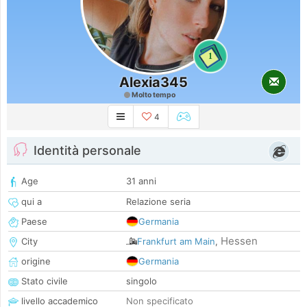
1
Alexia345
Molto tempo
4
Identità personale
Age
31 anni
qui a
Relazione seria
Paese
Germania
Hessen
City
Frankfurt am Main
,
origine
Germania
Stato civile
singolo
livello accademico
Non specificato