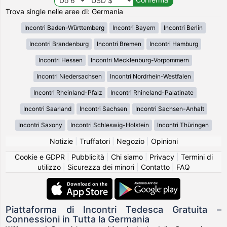
Trova single nelle aree di: Germania
Incontri Baden-Württemberg
Incontri Bayern
Incontri Berlin
Incontri Brandenburg
Incontri Bremen
Incontri Hamburg
Incontri Hessen
Incontri Mecklenburg-Vorpommern
Incontri Niedersachsen
Incontri Nordrhein-Westfalen
Incontri Rheinland-Pfalz
Incontri Rhineland-Palatinate
Incontri Saarland
Incontri Sachsen
Incontri Sachsen-Anhalt
Incontri Saxony
Incontri Schleswig-Holstein
Incontri Thüringen
Notizie
|
Truffatori
|
Negozio
|
Opinioni
Cookie e GDPR
|
Pubblicità
|
Chi siamo
|
Privacy
|
Termini di
utilizzo
|
Sicurezza dei minori
|
Contatto
|
FAQ
Piattaforma di Incontri Tedesca Gratuita –
Connessioni in Tutta la Germania