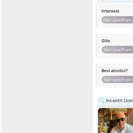
Interessi
Non specificato
Gita
Non specificato
Bevi alcolici?
Non specificato
Incontri Uo