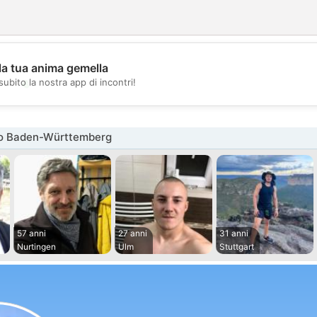
la tua anima gemella
💖
subito la nostra app di incontri!
💕
o Baden-Württemberg
57 anni
27 anni
31 anni
Nurtingen
Ulm
Stuttgart