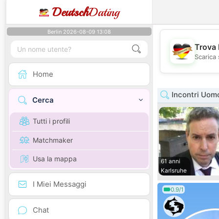
Deutsch
Dating
Berlin 2026-08-09 13:08
Trova 
Scarica 
Home
Incontri Uom
Cerca
Tutti i profili
Matchmaker
Usa la mappa
61 anni
Karlsruhe
I Miei Messaggi
0.9/1
Chat