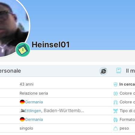
Heinsel01
1
personale
Il m
43 anni
In cerca
Relazione seria
Colore 
Germania
Colore c
Baden-Württemb...
Ettlingen
,
Tipo di 
Germania
Formato
singolo
peso