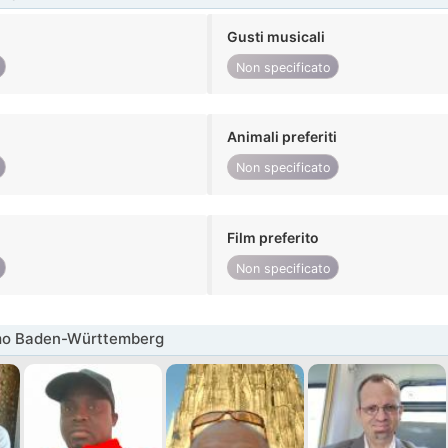
Gusti musicali
Non specificato
Animali preferiti
Non specificato
Film preferito
Non specificato
mo Baden-Württemberg