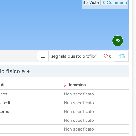
35 Vista |
0 Commenti
segnala questo profilo?
0
io fisico e +
 di
femmina
occhi
Non specificato
apelli
Non specificato
corpo
Non specificato
Non specificato
Non specificato