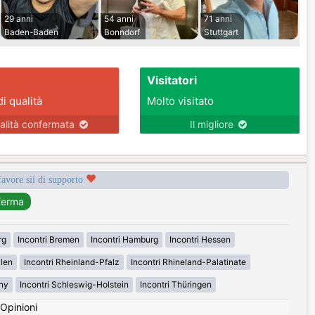
29 anni
54 anni
71 anni
Baden-Baden
Bonndorf
Stuttgart
Visitatori
di qualità
Molto visitato
alità confermata
Il migliore
favore sii di supporto
rg
Incontri Bremen
Incontri Hamburg
Incontri Hessen
alen
Incontri Rheinland-Pfalz
Incontri Rhineland-Palatinate
ny
Incontri Schleswig-Holstein
Incontri Thüringen
Opinioni