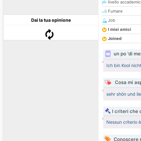
livello accademi
Fumare
Dai la tua opinione
Job
I miei amici
Joined
un po 'di me
Ich bin Kool nic
Cosa mi asp
sehr shön und li
I criteri che
Nessun criterio 
Conoscere 