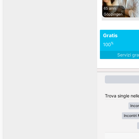
65 anni
Göppingen
Gratis
%
100
Servizi gra
Trova single nell
Inco
Incontr