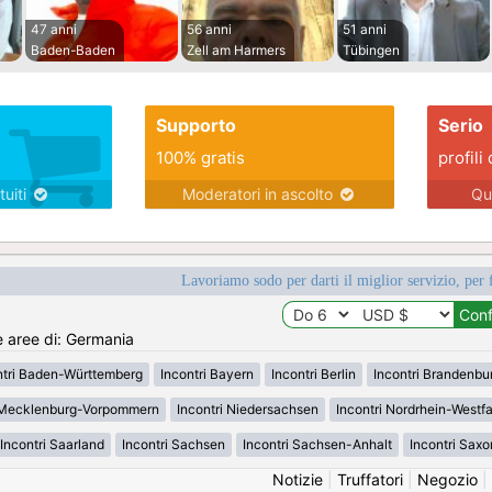
47 anni
56 anni
51 anni
Baden-Baden
Zell am Harmers
Tübingen
Supporto
Serio
100% gratis
profili 
tuiti
Moderatori in ascolto
Qu
Lavoriamo sodo per darti il miglior servizio, per 
e aree di: Germania
ntri Baden-Württemberg
Incontri Bayern
Incontri Berlin
Incontri Brandenbu
i Mecklenburg-Vorpommern
Incontri Niedersachsen
Incontri Nordrhein-Westf
Incontri Saarland
Incontri Sachsen
Incontri Sachsen-Anhalt
Incontri Saxo
Notizie
|
Truffatori
|
Negozio
|