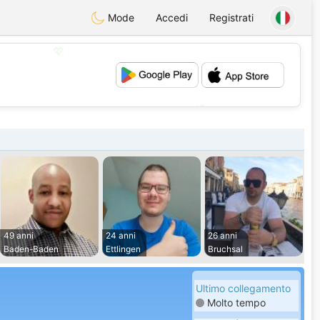
Mode
Accedi
Registrati
💖
💕
49 anni
24 anni
26 anni
Baden-Baden
Ettlingen
Bruchsal
Ultimo collegamento
Molto tempo