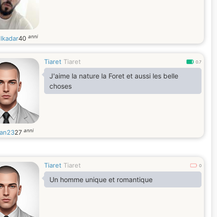
anni
lkadar
40
Tiaret
Tiaret
0.7
J'aime la nature la Foret et aussi les belle
choses
anni
an23
27
Tiaret
Tiaret
0
Un homme unique et romantique