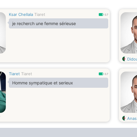
Ksar Chellala
Tiaret
0.7
je recherch une femme sérieuse
Dido
Tiaret
Tiaret
0.7
Homme sympatique et serieux
Anas