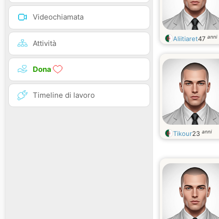
Videochiamata
anni
Aliitiaret
47
Attività
Dona
Timeline di lavoro
anni
Tikour
23