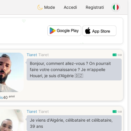
Mode
Accedi
Registrati
💖
💕
Tiaret
Tiaret
0.8
Bonjour, comment allez-vous ? On pourrait
faire votre connaissance ? Je m'appelle
Houari, je suis d'Algérie 🇩🇿
anni
is
40
Tiaret
Tiaret
0.8
Je viens d'Algérie, célibataire et célibataire,
39 ans