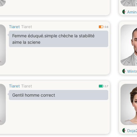
Amin
Tiaret
Tiaret
0.6
Femme éduqué.simple chèche la stabilité
aime la sciene
Wint
Tiaret
Tiaret
0.7
Gentil homme correct
Doja