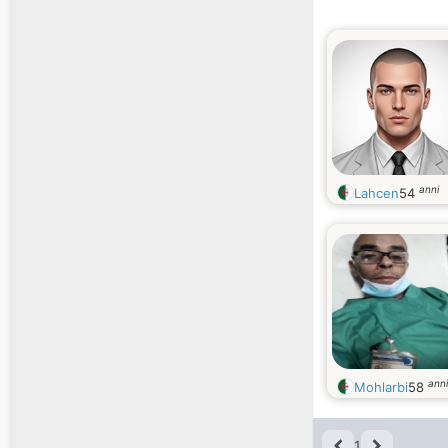
anni
Lahcen
54
anni
Mohlarbi
58
1