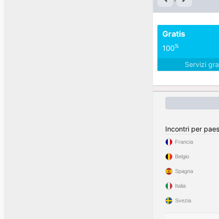
Gratis
%
100
Servizi gra
Incontri per pae
Francia
Belgio
Spagna
Italia
Svezia