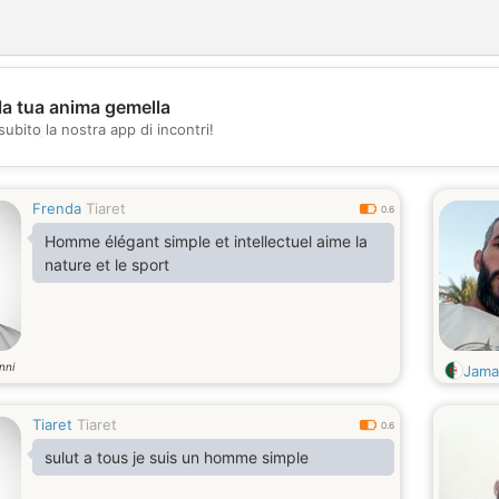
la tua anima gemella
💖
subito la nostra app di incontri!
💕
Frenda
Tiaret
0.6
Homme élégant simple et intellectuel aime la
nature et le sport
nni
Jama
Tiaret
Tiaret
0.6
sulut a tous je suis un homme simple