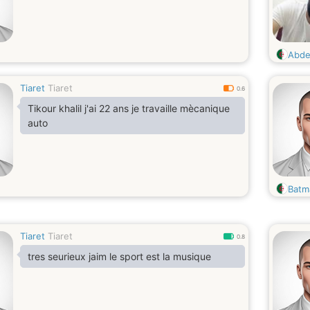
Abde
Tiaret
Tiaret
0.6
Tikour khalil j'ai 22 ans je travaille mècanique
auto
Batm
Tiaret
Tiaret
0.8
tres seurieux jaim le sport est la musique