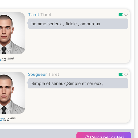
Tiaret
Tiaret
0.7
homme sérieux , fidèle , amoureux
anni
u
40
Sougueur
Tiaret
0.7
Simple et sérieux,Simple et sérieux,
anni
21
52
Cerca per criteri