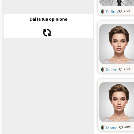
anni
Sofino
38
Dai la tua opinione
anni
Rekrim
51
anni
Momol
63