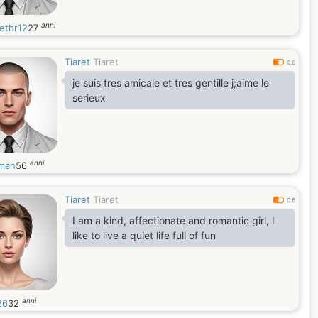
anni
ethr12
27
Tiaret
Tiaret
0.6
je suis tres amicale et tres gentille j;aime le
serieux
anni
man
56
Tiaret
Tiaret
0.6
I am a kind, affectionate and romantic girl, I
like to live a quiet life full of fun
anni
26
32