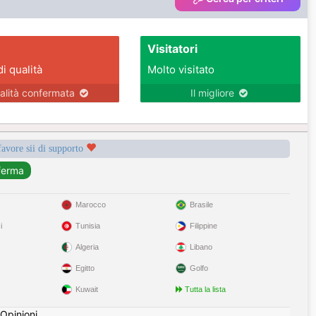
Visitatori
di qualità
Molto visitato
alità confermata
Il migliore
favore sii di supporto
Marocco
Brasile
i
Tunisia
Filippine
Algeria
Libano
Egitto
Golfo
Kuwait
Tutta la lista
Opinioni