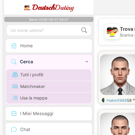
Deutsch
Dating
Berlin 2026-08-07 09:07
Trova 
Scarica 
Home
Cerca
Tutti i profili
Matchmaker
Usa la mappa
a
Hakim1966
58
I Miei Messaggi
Chat