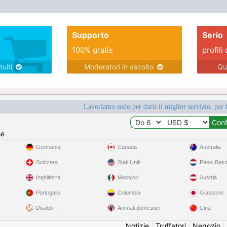
Supporto
Serio
100% gratis
profili 
tuiti
Moderatori in ascolto
Qu
Lavoriamo sodo per darti il miglior servizio, per 
se
Germania
Canada
Australia
Svizzera
Stati Uniti
Paesi Bass
Inghilterra
Messico
Austria
Portogallo
Colombia
Giappone
Disabili
Animali domestici
Cina
Notizie
|
Truffatori
|
Negozio
|