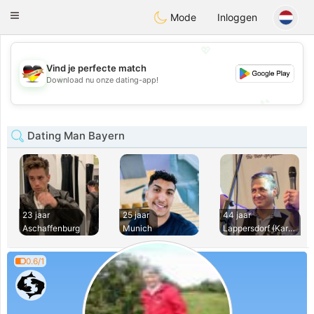
Deutsch
Dating
Toggle
Mode
Inloggen
navigation
💖
Vind je perfecte match
💖
Download nu onze dating-app!
💕
💕
Dating Man Bayern
23 jaar
25 jaar
44 jaar
Aschaffenburg
Munich
Lappersdorf (Karet
0.6/1