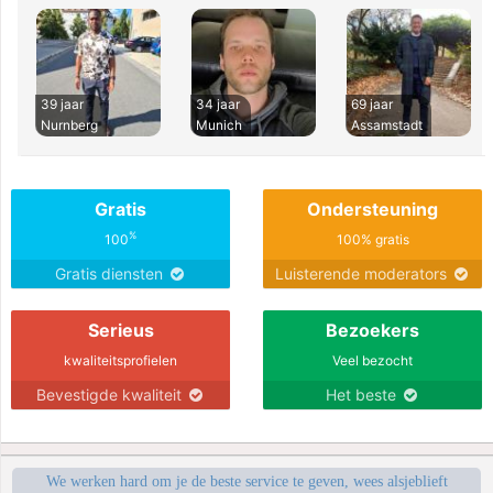
39 jaar
34 jaar
69 jaar
Nurnberg
Munich
Assamstadt
Gratis
Ondersteuning
%
100
100% gratis
Gratis diensten
Luisterende moderators
Serieus
Bezoekers
kwaliteitsprofielen
Veel bezocht
Bevestigde kwaliteit
Het beste
We werken hard om je de beste service te geven, wees alsjeblieft