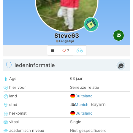
0
Steve63
Lange tijd
7
ledeninformatie
Age
63 jaar
hier voor
Serieuze relatie
land
Duitsland
Bayern
stad
Munich
,
herkomst
Duitsland
vitaal
Single
academisch niveau
Niet gespecificeerd