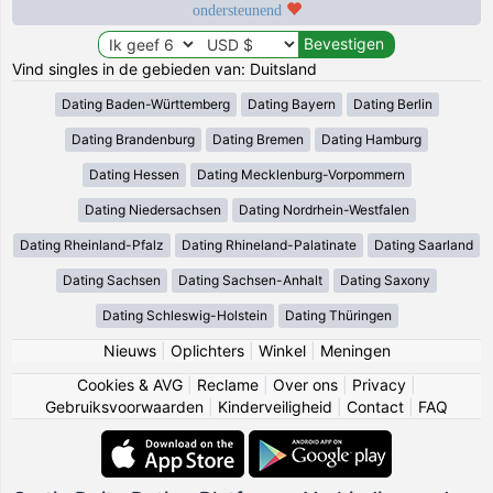
ondersteunend
Vind singles in de gebieden van: Duitsland
Dating Baden-Württemberg
Dating Bayern
Dating Berlin
Dating Brandenburg
Dating Bremen
Dating Hamburg
Dating Hessen
Dating Mecklenburg-Vorpommern
Dating Niedersachsen
Dating Nordrhein-Westfalen
Dating Rheinland-Pfalz
Dating Rhineland-Palatinate
Dating Saarland
Dating Sachsen
Dating Sachsen-Anhalt
Dating Saxony
Dating Schleswig-Holstein
Dating Thüringen
Nieuws
|
Oplichters
|
Winkel
|
Meningen
Cookies & AVG
|
Reclame
|
Over ons
|
Privacy
|
Gebruiksvoorwaarden
|
Kinderveiligheid
|
Contact
|
FAQ