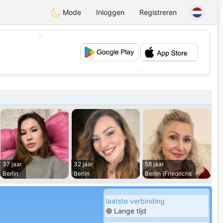
Mode
Inloggen
Registreren
💖
💕
37 jaar
32 jaar
58 jaar
Berlin
Berlin
Berlin (Friedrichs
laatste verbinding
Lange tijd