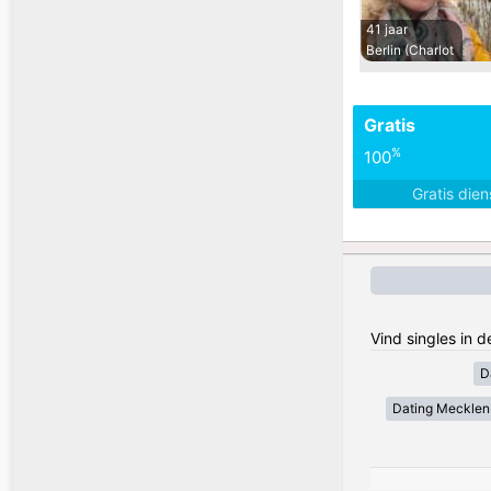
41 jaar
Berlin (Charlot
Gratis
%
100
Gratis die
Vind singles in 
D
Dating Meckle