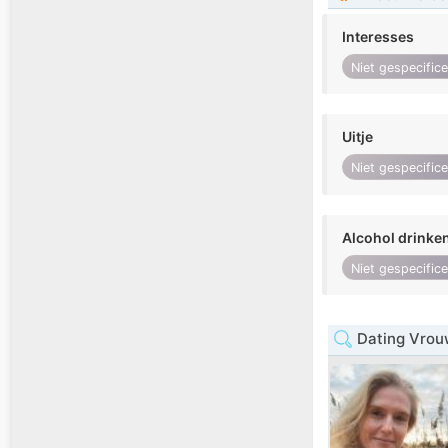
Interesses
Niet gespecific
Uitje
Niet gespecific
Alcohol drinke
Niet gespecific
Dating Vrouw