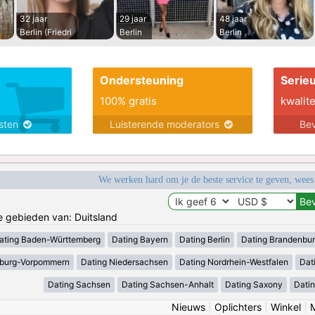
32 jaar
29 jaar
48 jaar
Berlin (Friedri
Berlin
Berlin
Ondersteuning
Serie
100% gratis
kwalite
nsten
Luisterende moderators
Bev
We werken hard om je de beste service te geven, wees
de gebieden van: Duitsland
ating Baden-Württemberg
Dating Bayern
Dating Berlin
Dating Brandenbu
nburg-Vorpommern
Dating Niedersachsen
Dating Nordrhein-Westfalen
Dat
Dating Sachsen
Dating Sachsen-Anhalt
Dating Saxony
Datin
Nieuws
|
Oplichters
|
Winkel
|