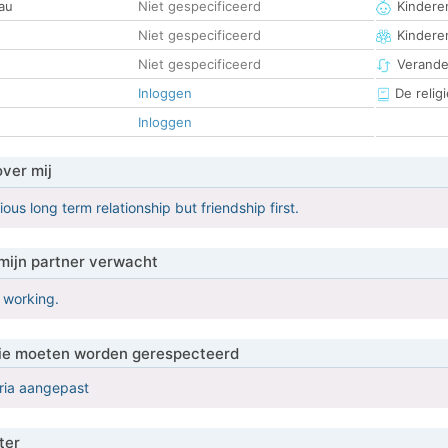
au
Niet gespecificeerd
Kinderen
Niet gespecificeerd
Kindere
Niet gespecificeerd
Verander
Inloggen
De religi
Inloggen
over mij
ious long term relationship but friendship first.
mijn partner verwacht
 working.
 die moeten worden gerespecteerd
eria aangepast
ter