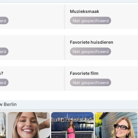
Muzieksmaak
eerd
Niet gespecificeerd
Favoriete huisdieren
eerd
Niet gespecificeerd
n?
Favoriete film
eerd
Niet gespecificeerd
 Berlin