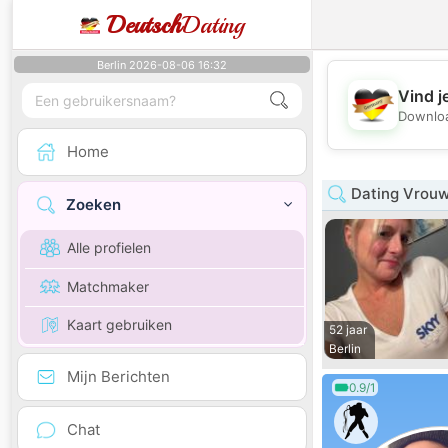
Deutsch
Dating
Berlin 2026-08-06 16:32
Vind j
Downloa
Home
Dating Vrouw
Zoeken
Alle profielen
Matchmaker
Kaart gebruiken
52 jaar
Berlin
Mijn Berichten
0.9/1
Chat