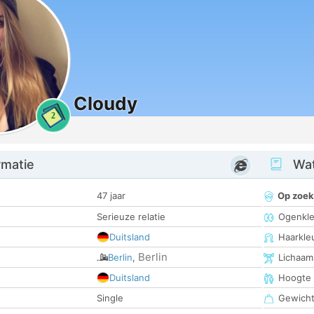
Cloudy
2
rmatie
Wat
47 jaar
Op zoek
Serieuze relatie
Ogenkle
Duitsland
Haarkle
Berlin
Berlin
,
Lichaam
Duitsland
Hoogte
Single
Gewich