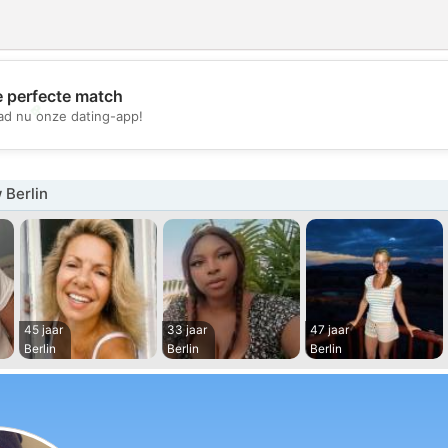
e perfecte match
💖
d nu onze dating-app!
💕
 Berlin
45 jaar
33 jaar
47 jaar
Berlin
Berlin
Berlin