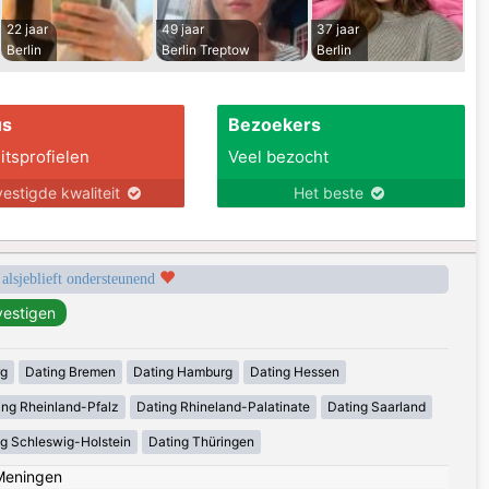
22 jaar
49 jaar
37 jaar
Berlin
Berlin Treptow
Berlin
us
Bezoekers
itsprofielen
Veel bezocht
estigde kwaliteit
Het beste
 alsjeblieft ondersteunend
rg
Dating Bremen
Dating Hamburg
Dating Hessen
ing Rheinland-Pfalz
Dating Rhineland-Palatinate
Dating Saarland
g Schleswig-Holstein
Dating Thüringen
Meningen