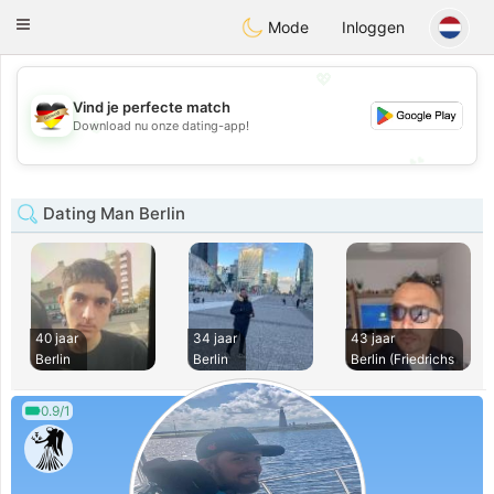
Deutsch
Dating
Toggle
Mode
Inloggen
navigation
💖
Vind je perfecte match
💖
Download nu onze dating-app!
💕
💕
Dating Man Berlin
40 jaar
34 jaar
43 jaar
Berlin
Berlin
Berlin (Friedrichs
0.9/1