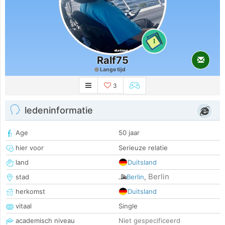
1
Ralf75
Lange tijd
3
ledeninformatie
Age
50 jaar
hier voor
Serieuze relatie
land
Duitsland
Berlin
stad
Berlin
,
herkomst
Duitsland
vitaal
Single
academisch niveau
Niet gespecificeerd