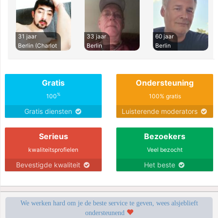
31 jaar
33 jaar
60 jaar
Berlin (Charlot
Berlin
Berlin
Gratis
Ondersteuning
%
100
100% gratis
Gratis diensten
Luisterende moderators
Serieus
Bezoekers
kwaliteitsprofielen
Veel bezocht
Bevestigde kwaliteit
Het beste
We werken hard om je de beste service te geven, wees alsjeblieft
ondersteunend