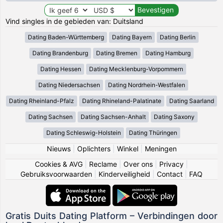
Vind singles in de gebieden van: Duitsland
Dating Baden-Württemberg
Dating Bayern
Dating Berlin
Dating Brandenburg
Dating Bremen
Dating Hamburg
Dating Hessen
Dating Mecklenburg-Vorpommern
Dating Niedersachsen
Dating Nordrhein-Westfalen
Dating Rheinland-Pfalz
Dating Rhineland-Palatinate
Dating Saarland
Dating Sachsen
Dating Sachsen-Anhalt
Dating Saxony
Dating Schleswig-Holstein
Dating Thüringen
Nieuws
|
Oplichters
|
Winkel
|
Meningen
Cookies & AVG
|
Reclame
|
Over ons
|
Privacy
|
Gebruiksvoorwaarden
|
Kinderveiligheid
|
Contact
|
FAQ
Gratis Duits Dating Platform – Verbindingen door