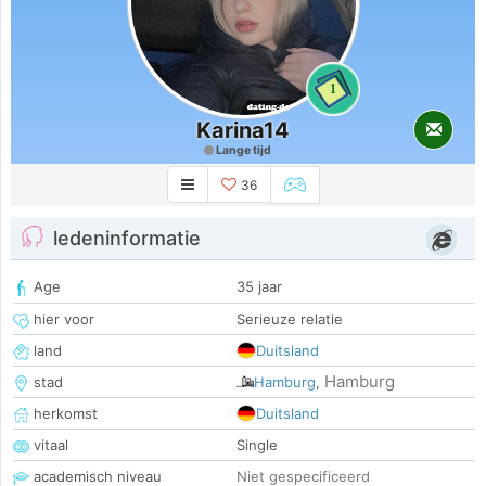
1
Karina14
Lange tijd
36
ledeninformatie
Age
35 jaar
hier voor
Serieuze relatie
land
Duitsland
Hamburg
stad
Hamburg
,
herkomst
Duitsland
vitaal
Single
academisch niveau
Niet gespecificeerd