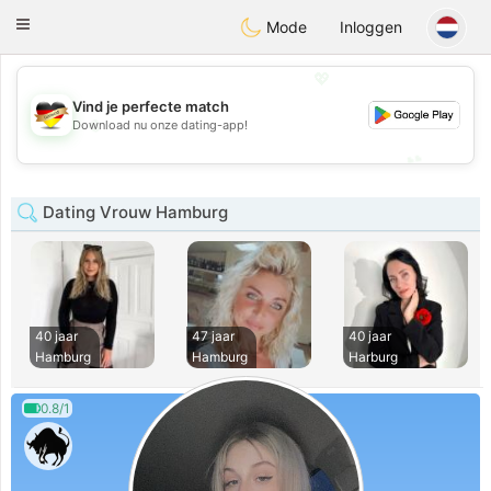
Deutsch
Dating
Toggle
Mode
Inloggen
navigation
💖
Vind je perfecte match
💖
Download nu onze dating-app!
💕
💕
Dating Vrouw Hamburg
40 jaar
47 jaar
40 jaar
Hamburg
Hamburg
Harburg
0.8/1