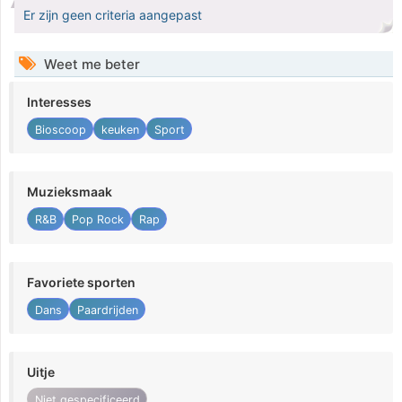
Er zijn geen criteria aangepast
Weet me beter
Interesses
Bioscoop
keuken
Sport
Muzieksmaak
R&B
Pop Rock
Rap
Favoriete sporten
Dans
Paardrijden
Uitje
Niet gespecificeerd