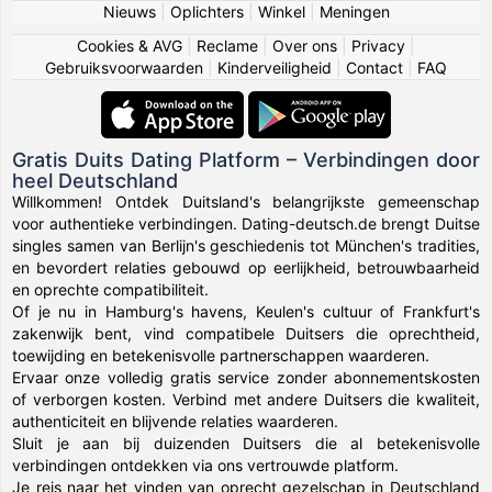
Nieuws
|
Oplichters
|
Winkel
|
Meningen
Cookies & AVG
|
Reclame
|
Over ons
|
Privacy
|
Gebruiksvoorwaarden
|
Kinderveiligheid
|
Contact
|
FAQ
Gratis Duits Dating Platform – Verbindingen door
heel Deutschland
Willkommen! Ontdek Duitsland's belangrijkste gemeenschap
voor authentieke verbindingen. Dating-deutsch.de brengt Duitse
singles samen van Berlijn's geschiedenis tot München's tradities,
en bevordert relaties gebouwd op eerlijkheid, betrouwbaarheid
en oprechte compatibiliteit.
Of je nu in Hamburg's havens, Keulen's cultuur of Frankfurt's
zakenwijk bent, vind compatibele Duitsers die oprechtheid,
toewijding en betekenisvolle partnerschappen waarderen.
Ervaar onze volledig gratis service zonder abonnementskosten
of verborgen kosten. Verbind met andere Duitsers die kwaliteit,
authenticiteit en blijvende relaties waarderen.
Sluit je aan bij duizenden Duitsers die al betekenisvolle
verbindingen ontdekken via ons vertrouwde platform.
Je reis naar het vinden van oprecht gezelschap in Deutschland