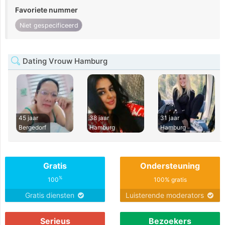
Favoriete nummer
Niet gespecificeerd
Dating Vrouw Hamburg
45 jaar
38 jaar
31 jaar
Bergedorf
Hamburg
Hamburg
Gratis
Ondersteuning
%
100
100% gratis
Gratis diensten
Luisterende moderators
Serieus
Bezoekers