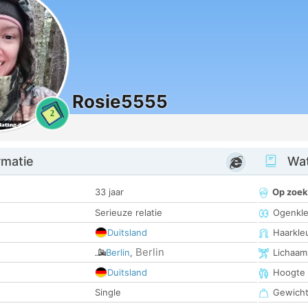
Rosie5555
2
rmatie
Wat
33 jaar
Op zoek
Serieuze relatie
Ogenkle
Duitsland
Haarkle
Berlin
Berlin
,
Lichaam
Duitsland
Hoogte
Single
Gewich