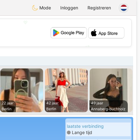
Mode
Inloggen
Registreren
💖
💕
22 jaar
42 jaar
49 jaar
Berlin
Berlin
Annaberg-buchholz
laatste verbinding
Lange tijd