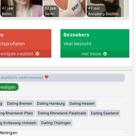
47 jaar
52 jaar
49 jaar
Berlin
Berlin
Annaberg-buchho
us
Bezoekers
itsprofielen
Veel bezocht
estigde kwaliteit
Het beste
 alsjeblieft ondersteunend
rg
Dating Bremen
Dating Hamburg
Dating Hessen
ing Rheinland-Pfalz
Dating Rhineland-Palatinate
Dating Saarland
g Schleswig-Holstein
Dating Thüringen
Meningen