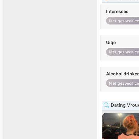
Interesses
Niet gespecific
Uitje
Niet gespecific
Alcohol drinke
Niet gespecific
Dating Vrouw