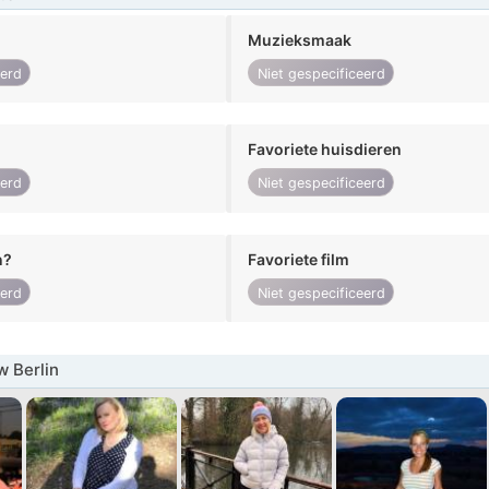
Muzieksmaak
eerd
Niet gespecificeerd
Favoriete huisdieren
eerd
Niet gespecificeerd
n?
Favoriete film
eerd
Niet gespecificeerd
 Berlin