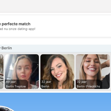
e perfecte match
💖
d nu onze dating-app!
💕
 Berlin
49 jaar
32 jaar
32 jaar
Berlin Treptow
Berlin
Berlin (Friedrichs