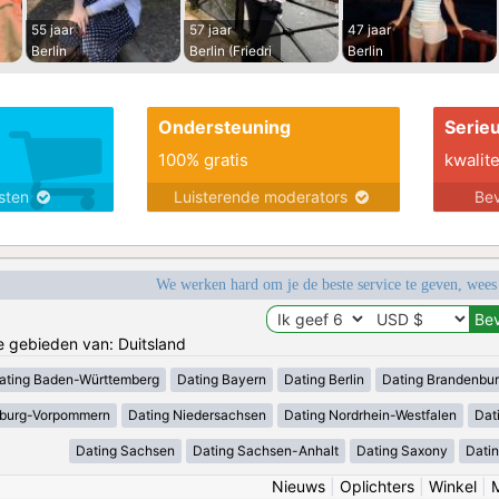
55 jaar
57 jaar
47 jaar
Berlin
Berlin (Friedri
Berlin
Ondersteuning
Serie
100% gratis
kwalite
nsten
Luisterende moderators
Bev
We werken hard om je de beste service te geven, wees
de gebieden van: Duitsland
ating Baden-Württemberg
Dating Bayern
Dating Berlin
Dating Brandenbu
nburg-Vorpommern
Dating Niedersachsen
Dating Nordrhein-Westfalen
Dat
Dating Sachsen
Dating Sachsen-Anhalt
Dating Saxony
Datin
Nieuws
|
Oplichters
|
Winkel
|