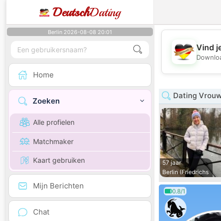
Deutsch
Dating
Berlin 2026-08-08 20:01
Vind j
Downloa
Home
Dating Vrouw
Zoeken
Alle profielen
Matchmaker
Kaart gebruiken
57 jaar
Berlin (Friedrichs
Mijn Berichten
0.8/1
Chat