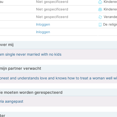
au
Niet gespecificeerd
Kinderen
Niet gespecificeerd
Kindere
Niet gespecificeerd
Verander
Inloggen
De religi
Inloggen
over mij
 am single never married with no kids
mijn partner verwacht
honest and understands love and knows how to treat a woman well wi
 die moeten worden gerespecteerd
eria aangepast
ter