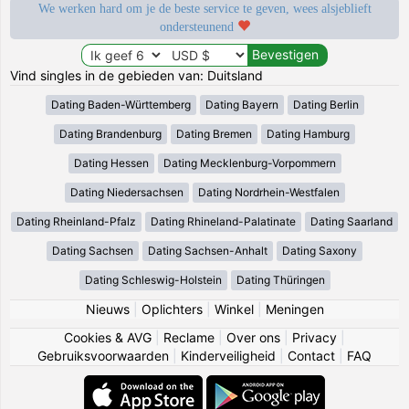
We werken hard om je de beste service te geven, wees alsjeblieft
ondersteunend
Vind singles in de gebieden van: Duitsland
Dating Baden-Württemberg
Dating Bayern
Dating Berlin
Dating Brandenburg
Dating Bremen
Dating Hamburg
Dating Hessen
Dating Mecklenburg-Vorpommern
Dating Niedersachsen
Dating Nordrhein-Westfalen
Dating Rheinland-Pfalz
Dating Rhineland-Palatinate
Dating Saarland
Dating Sachsen
Dating Sachsen-Anhalt
Dating Saxony
Dating Schleswig-Holstein
Dating Thüringen
Nieuws
|
Oplichters
|
Winkel
|
Meningen
Cookies & AVG
|
Reclame
|
Over ons
|
Privacy
|
Gebruiksvoorwaarden
|
Kinderveiligheid
|
Contact
|
FAQ