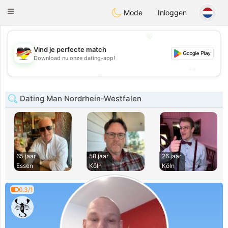
Deutsch
Dating
Toggle
Mode
Inloggen
navigation
💖
Vind je perfecte match
💖
Download nu onze dating-app!
💕
💕
Dating Man Nordrhein-Westfalen
65 jaar
58 jaar
26 jaar
Essen
Köln
Köln
0.3/1