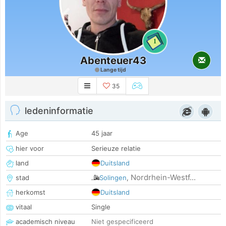
1
Abenteuer43
Lange tijd
35
ledeninformatie
Age
45 jaar
hier voor
Serieuze relatie
land
Duitsland
Nordrhein-Westf...
stad
Solingen
,
herkomst
Duitsland
vitaal
Single
academisch niveau
Niet gespecificeerd