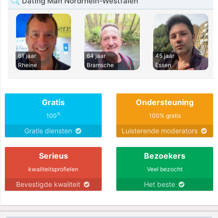
Dating Man Nordrhein-Westfalen
61 jaar
64 jaar
45 jaar
Rheine
Bramsche
Essen
Gratis
Ondersteuning
%
100
100% gratis
Gratis diensten
Luisterende moderators
Serieus
Bezoekers
kwaliteitsprofielen
Veel bezocht
Bevestigde kwaliteit
Het beste