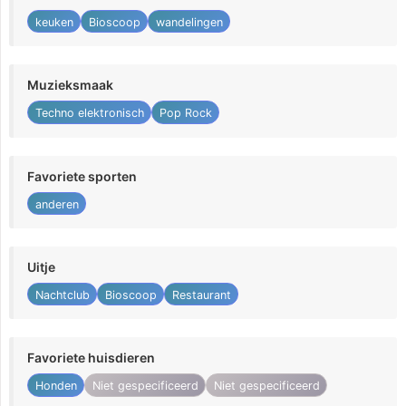
keuken
Bioscoop
wandelingen
Muzieksmaak
Techno elektronisch
Pop Rock
Favoriete sporten
anderen
Uitje
Nachtclub
Bioscoop
Restaurant
Favoriete huisdieren
Honden
Niet gespecificeerd
Niet gespecificeerd