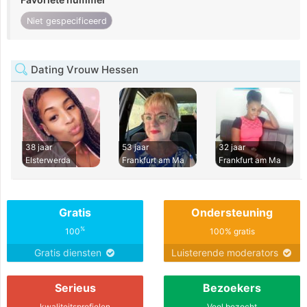
Niet gespecificeerd
Dating Vrouw Hessen
38 jaar
53 jaar
32 jaar
Elsterwerda
Frankfurt am Ma
Frankfurt am Ma
Gratis
Ondersteuning
%
100
100% gratis
Gratis diensten
Luisterende moderators
Serieus
Bezoekers
kwaliteitsprofielen
Veel bezocht