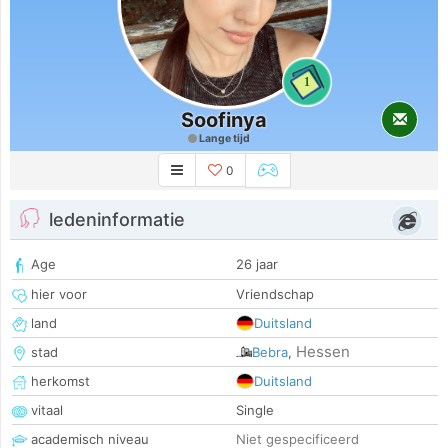
1
Soofinya
Lange tijd
0
ledeninformatie
Age
26 jaar
hier voor
Vriendschap
land
Duitsland
Hessen
stad
Bebra
,
herkomst
Duitsland
vitaal
Single
academisch niveau
Niet gespecificeerd