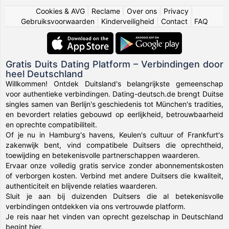
Cookies & AVG
|
Reclame
|
Over ons
|
Privacy
|
Gebruiksvoorwaarden
|
Kinderveiligheid
|
Contact
|
FAQ
Gratis Duits Dating Platform – Verbindingen door
heel Deutschland
Willkommen! Ontdek Duitsland's belangrijkste gemeenschap
voor authentieke verbindingen. Dating-deutsch.de brengt Duitse
singles samen van Berlijn's geschiedenis tot München's tradities,
en bevordert relaties gebouwd op eerlijkheid, betrouwbaarheid
en oprechte compatibiliteit.
Of je nu in Hamburg's havens, Keulen's cultuur of Frankfurt's
zakenwijk bent, vind compatibele Duitsers die oprechtheid,
toewijding en betekenisvolle partnerschappen waarderen.
Ervaar onze volledig gratis service zonder abonnementskosten
of verborgen kosten. Verbind met andere Duitsers die kwaliteit,
authenticiteit en blijvende relaties waarderen.
Sluit je aan bij duizenden Duitsers die al betekenisvolle
verbindingen ontdekken via ons vertrouwde platform.
Je reis naar het vinden van oprecht gezelschap in Deutschland
begint hier.