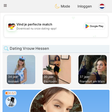
Deutsch
Dating
Toggle
Mode
Inloggen
navigation
💖
Vind je perfecte match
💖
Download nu onze dating-app!
💕
💕
Dating Vrouw Hessen
34 jaar
30 jaar
37 jaar
Arolsen
Eschborn
Frankfurt am Main
0.5/1