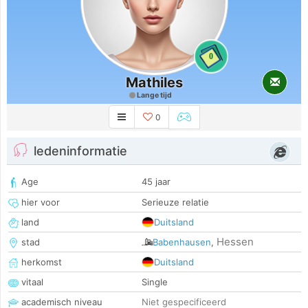
0
Mathiles
Lange tijd
0
ledeninformatie
Age
45 jaar
hier voor
Serieuze relatie
land
Duitsland
Hessen
stad
Babenhausen
,
herkomst
Duitsland
vitaal
Single
academisch niveau
Niet gespecificeerd