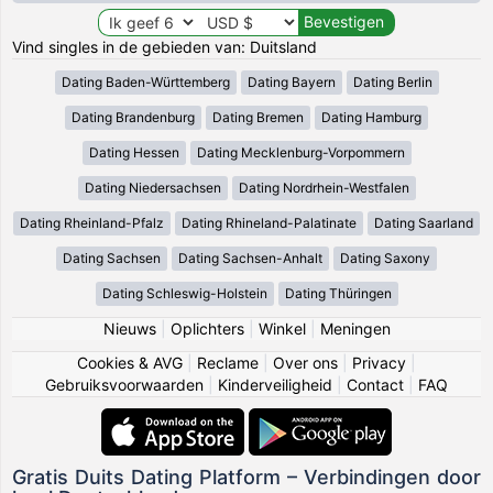
Vind singles in de gebieden van: Duitsland
Dating Baden-Württemberg
Dating Bayern
Dating Berlin
Dating Brandenburg
Dating Bremen
Dating Hamburg
Dating Hessen
Dating Mecklenburg-Vorpommern
Dating Niedersachsen
Dating Nordrhein-Westfalen
Dating Rheinland-Pfalz
Dating Rhineland-Palatinate
Dating Saarland
Dating Sachsen
Dating Sachsen-Anhalt
Dating Saxony
Dating Schleswig-Holstein
Dating Thüringen
Nieuws
|
Oplichters
|
Winkel
|
Meningen
Cookies & AVG
|
Reclame
|
Over ons
|
Privacy
|
Gebruiksvoorwaarden
|
Kinderveiligheid
|
Contact
|
FAQ
Gratis Duits Dating Platform – Verbindingen door