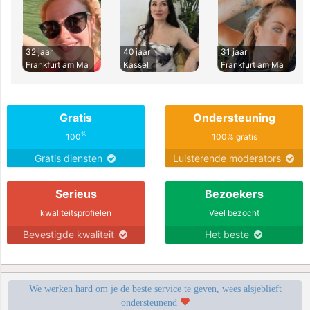
32 jaar
40 jaar
31 jaar
Frankfurt am Ma
Kassel
Frankfurt am Ma
Gratis
Ondersteuning
%
100
100% gratis
Gratis diensten
Luisterende moderators
Serieus
Bezoekers
kwaliteitsprofielen
Veel bezocht
Bevestigde kwaliteit
Het beste
We werken hard om je de beste service te geven, wees alsjeblieft
ondersteunend