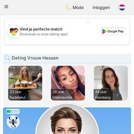
Deutsch
Dating
Toggle
Mode
Inloggen
navigation
💖
Vind je perfecte match
💖
Download nu onze dating-app!
💕
💕
Dating Vrouw Hessen
33 jaar
38 jaar
48 jaar
Radebeul
Elsterwerda
Homberg
0.7/1