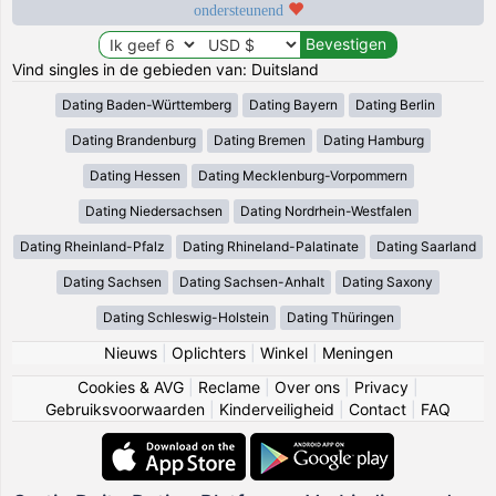
ondersteunend
Vind singles in de gebieden van: Duitsland
Dating Baden-Württemberg
Dating Bayern
Dating Berlin
Dating Brandenburg
Dating Bremen
Dating Hamburg
Dating Hessen
Dating Mecklenburg-Vorpommern
Dating Niedersachsen
Dating Nordrhein-Westfalen
Dating Rheinland-Pfalz
Dating Rhineland-Palatinate
Dating Saarland
Dating Sachsen
Dating Sachsen-Anhalt
Dating Saxony
Dating Schleswig-Holstein
Dating Thüringen
Nieuws
|
Oplichters
|
Winkel
|
Meningen
Cookies & AVG
|
Reclame
|
Over ons
|
Privacy
|
Gebruiksvoorwaarden
|
Kinderveiligheid
|
Contact
|
FAQ