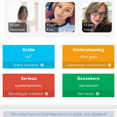
55 jaar
41 jaar
53 jaar
Darmstadt
Köln
Trebur
Gratis
Ondersteuning
%
100
100% gratis
Gratis diensten
Luisterende moderators
Serieus
Bezoekers
kwaliteitsprofielen
Veel bezocht
Bevestigde kwaliteit
Het beste
We werken hard om je de beste service te geven, wees alsjeblieft