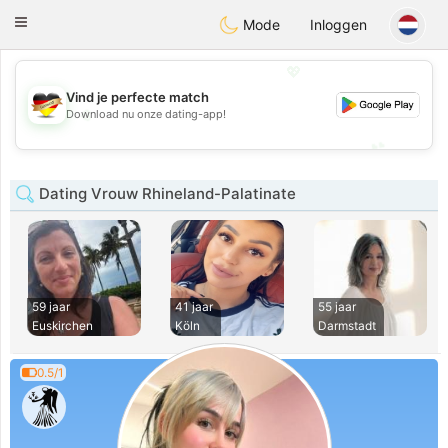
Deutsch
Dating
Toggle
Mode
Inloggen
navigation
💖
Vind je perfecte match
💖
Download nu onze dating-app!
💕
💕
Dating Vrouw Rhineland-Palatinate
59 jaar
41 jaar
55 jaar
Euskirchen
Köln
Darmstadt
0.5/1