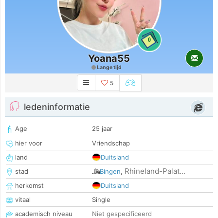
0
Yoana55
Lange tijd
5
ledeninformatie
Age
25 jaar
hier voor
Vriendschap
land
Duitsland
Rhineland-Palat...
stad
Bingen
,
herkomst
Duitsland
vitaal
Single
academisch niveau
Niet gespecificeerd