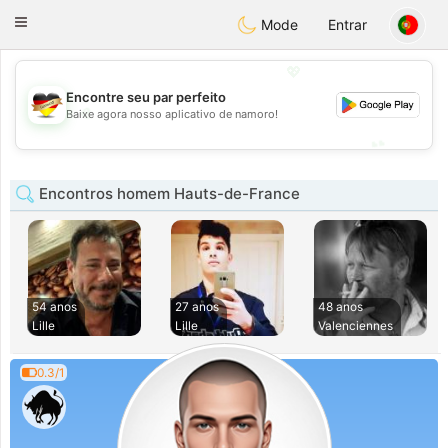
Deutsch
Dating
Toggle
Mode
Entrar
navigation
💖
Encontre seu par perfeito
💖
Baixe agora nosso aplicativo de namoro!
💕
💕
Encontros homem Hauts-de-France
54 anos
27 anos
48 anos
Lille
Lille
Valenciennes
0.3/1