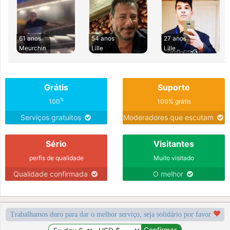
61 anos
54 anos
27 anos
Meurchin
Lille
Lille
Grátis
Suporte
%
100
100% grátis
Serviços gratuitos
Moderadores que escutam
Sério
Visitantes
perfis de qualidade
Muito visitado
Qualidade confirmada
O melhor
Trabalhamos duro para dar o melhor serviço, seja solidário por favor