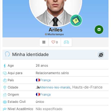
0
Ariles
Muito tempo
0
Minha identidade
Age
26 anos
Aqui para
Relacionamento sério
País
França
Hauts-de-France
Cidade
Allennes-les-marais
,
Origem
França
Estado Civil
único
Nível Acadêmico
Não especificado