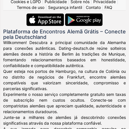
Cookies e LGPD
|
Publicidade
|
Sobre nós
|
Privacidade
|
Termos de uso
|
Segurança infantil
|
Contato
|
FAQ
Plataforma de Encontros Alemã Grátis – Conecte
pela Deutschland
Willkommen! Descubra a principal comunidade da Alemanha
para conexões autênticas. Dating-deutsch.de reúne solteiros
alemães desde a história de Berlim às tradições de Munique,
fomentando relacionamentos baseados em honestidade,
confiabilidade e compatibilidade autêntica.
Quer esteja nos portos de Hamburgo, na cultura de Colónia ou
no distrito de negócios de Frankfurt, encontre alemães
compatíveis que valorizam sinceridade, compromisso e
parcerias significativas.
Experimente o nosso serviço completamente gratuito sem taxas
de subscrição nem custos ocultos. Conecte-se com
compatriotas alemães que apreciam qualidade, autenticidade e
relacionamentos duradouros.
Junte-se a milhares de alemães já descobrindo conexões
significativas através da nossa plataforma confiável.
A sua jornada para descobrir companhia genuína na