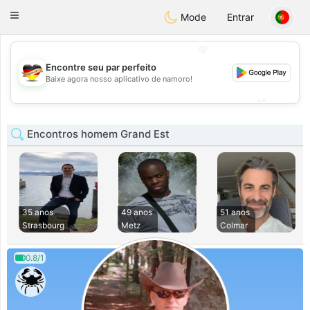
Deutsch
Dating
Toggle
Mode
Entrar
navigation
💖
Encontre seu par perfeito
💖
Baixe agora nosso aplicativo de namoro!
💕
💕
Encontros homem Grand Est
35 anos
49 anos
51 anos
Strasbourg
Metz
Colmar
0.8/1