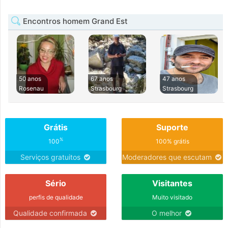
Encontros homem Grand Est
50 anos
67 anos
47 anos
Rosenau
Strasbourg
Strasbourg
Grátis
Suporte
%
100
100% grátis
Serviços gratuitos
Moderadores que escutam
Sério
Visitantes
perfis de qualidade
Muito visitado
Qualidade confirmada
O melhor