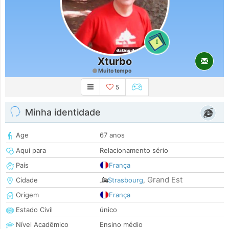
1
Xturbo
Muito tempo
5
Minha identidade
Age
67 anos
Aqui para
Relacionamento sério
País
França
Grand Est
Cidade
Strasbourg
,
Origem
França
Estado Civil
único
Nível Acadêmico
Ensino médio