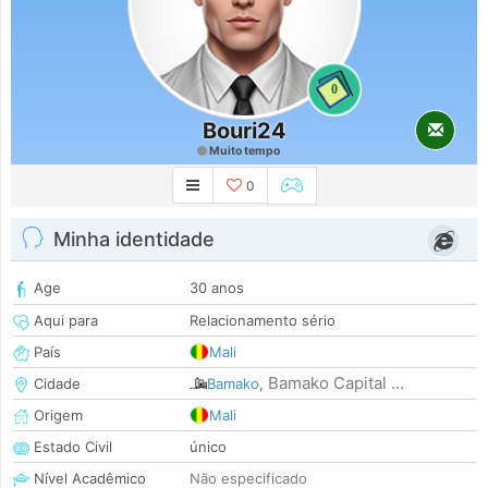
0
Bouri24
Muito tempo
0
Minha identidade
Age
30 anos
Aqui para
Relacionamento sério
País
Mali
Bamako Capital ...
Cidade
Bamako
,
Origem
Mali
Estado Civil
único
Nível Acadêmico
Não especificado