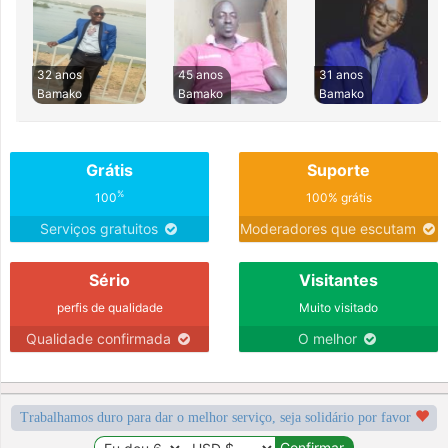
32 anos
45 anos
31 anos
Bamako
Bamako
Bamako
Grátis
Suporte
%
100
100% grátis
Serviços gratuitos
Moderadores que escutam
Sério
Visitantes
perfis de qualidade
Muito visitado
Qualidade confirmada
O melhor
Trabalhamos duro para dar o melhor serviço, seja solidário por favor