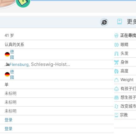
0
更
41 岁
正在尋找
认真的关系
眼睛
德
头发
國
身体
Schleswig-Holst...
Flensburg
,
高度
德
國
Weight
单
有孩子
未标明
想生孩
未标明
改变城市
未标明
宗教
登录
登录