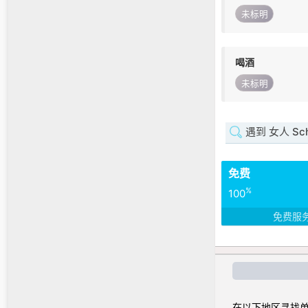
未标明
喝酒
未标明
遇到 女人 Schl
免费
%
100
免费服
在以下地区寻找单