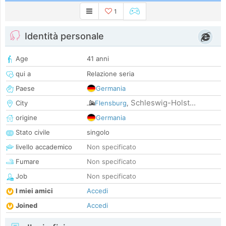
1
Identità personale
Age
41 anni
qui a
Relazione seria
Paese
Germania
Schleswig-Holst...
City
Flensburg
,
origine
Germania
Stato civile
singolo
livello accademico
Non specificato
Fumare
Non specificato
Job
Non specificato
I miei amici
Accedi
Joined
Accedi