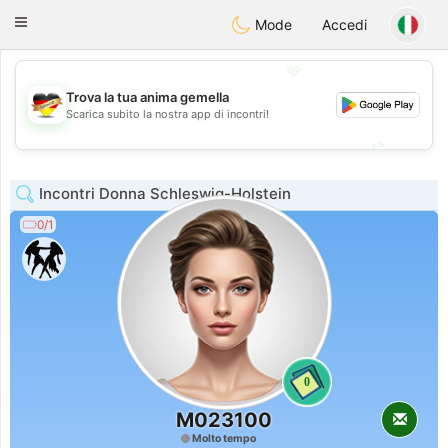
Deutsch
Dating
Toggle
Mode
Accedi
navigation
💖
Trova la tua anima gemella
💖
Scarica subito la nostra app di incontri!
💕
💕
Incontri Donna Schleswig-Holstein
0/1
0
M023100
Molto tempo