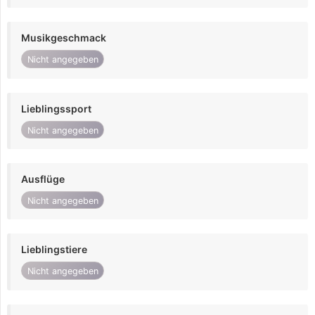
Musikgeschmack
Nicht angegeben
Lieblingssport
Nicht angegeben
Ausflüge
Nicht angegeben
Lieblingstiere
Nicht angegeben