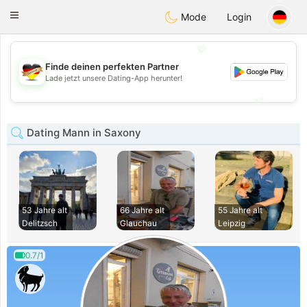
Deutsch
Dating
Toggle
Mode
Login
navigation
💖
Finde deinen perfekten Partner
💖
Lade jetzt unsere Dating-App herunter!
💕
💕
Dating Mann in Saxony
53 Jahre alt
66 Jahre alt
55 Jahre alt
Delitzsch
Glauchau
Leipzig
0.7/1