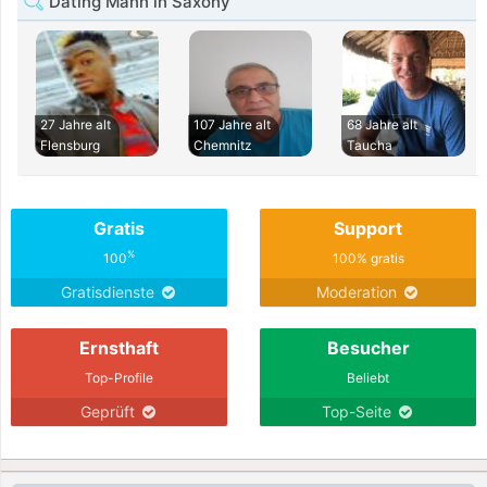
Dating Mann in Saxony
27 Jahre alt
107 Jahre alt
68 Jahre alt
Flensburg
Chemnitz
Taucha
Gratis
Support
%
100
100% gratis
Gratisdienste
Moderation
Ernsthaft
Besucher
Top-Profile
Beliebt
Geprüft
Top-Seite