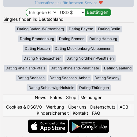
Unterstütze uns für besseren Service
Singles finden in: Deutschland
Dating Baden-Württemberg
Dating Bayern
Dating Berlin
Dating Brandenburg
Dating Bremen
Dating Hamburg
Dating Hessen
Dating Mecklenburg-Vorpommern
Dating Niedersachsen
Dating Nordrhein-Westfalen
Dating Rheinland-Pfalz
Dating Rhineland-Palatinate
Dating Saarland
Dating Sachsen
Dating Sachsen-Anhalt
Dating Saxony
Dating Schleswig-Holstein
Dating Thüringen
News
|
Fakes
|
Shop
|
Meinungen
Cookies & DSGVO
|
Werbung
|
Über uns
|
Datenschutz
|
AGB
|
Kindersicherheit
|
Kontakt
|
FAQ