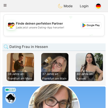
Deutsch
Dating
Toggle
Mode
Login
navigation
💖
Finde deinen perfekten Partner
💖
Lade jetzt unsere Dating-App herunter!
💕
💕
Dating Frau in Hessen
38 Jahre alt
37 Jahre alt
40 Jahre alt
Frankfurt am Main
Frankfurt am Main
Kassel
0.9/1