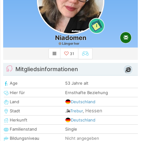
1
Niadomen
Länger her
31
Mitgliedsinformationen
Age
53 Jahre alt
Hier für
Ernsthafte Beziehung
Land
Deutschland
Hessen
Stadt
Trebur
,
Herkunft
Deutschland
Familienstand
Single
Bildungsniveau
Nicht angegeben