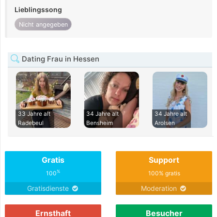
Lieblingssong
Nicht angegeben
Dating Frau in Hessen
33 Jahre alt
34 Jahre alt
34 Jahre alt
Radebeul
Bensheim
Arolsen
Gratis
Support
%
100
100% gratis
Gratisdienste
Moderation
Ernsthaft
Besucher