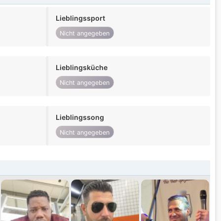
Lieblingssport
Nicht angegeben
Lieblingsküche
Nicht angegeben
Lieblingssong
Nicht angegeben