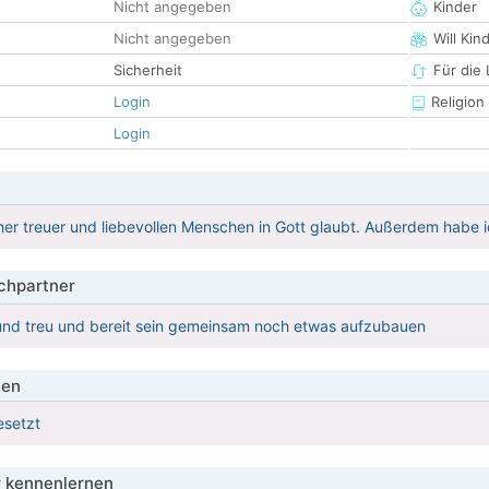
Nicht angegeben
Kinder
Nicht angegeben
Will Kin
Sicherheit
Für die
Login
Religion
Login
icher treuer und liebevollen Menschen in Gott glaubt. Außerdem habe 
hpartner
l und treu und bereit sein gemeinsam noch etwas aufzubauen
ien
esetzt
 kennenlernen