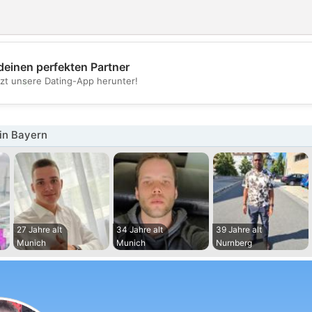
deinen perfekten Partner
💖
tzt unsere Dating-App herunter!
💕
in Bayern
27 Jahre alt
34 Jahre alt
39 Jahre alt
Munich
Munich
Nurnberg