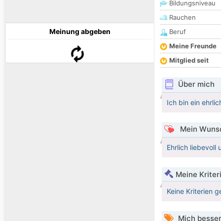
Bildungsniveau
Rauchen
Meinung abgeben
Beruf
Meine Freunde
Mitglied seit
Über mich
Ich bin ein ehrl
Mein Wunsc
Ehrlich liebevol
Meine Kriter
Keine Kriterien g
Mich besser