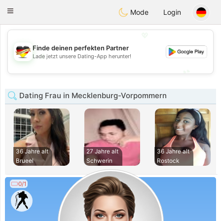
Deutsch
Dating
Toggle
Mode
Login
navigation
💖
Finde deinen perfekten Partner
💖
Lade jetzt unsere Dating-App herunter!
💕
💕
Dating Frau in Mecklenburg-Vorpommern
36 Jahre alt
27 Jahre alt
36 Jahre alt
Brueel
Schwerin
Rostock
0/1