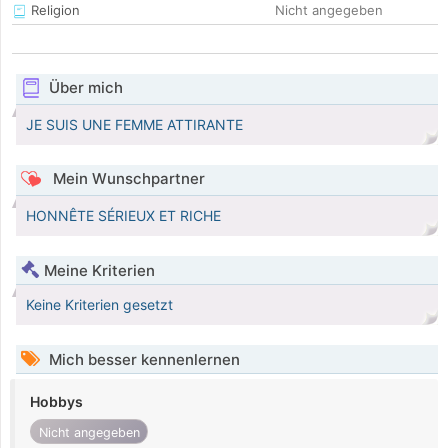
Religion
Nicht angegeben
Über mich
JE SUIS UNE FEMME ATTIRANTE
Mein Wunschpartner
HONNÊTE SÉRIEUX ET RICHE
Meine Kriterien
Keine Kriterien gesetzt
Mich besser kennenlernen
Hobbys
Nicht angegeben