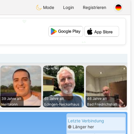
Mode
Login
Registrieren
💖
💕
39 Jahre alt
65 Jahre alt
46 Jahre alt
Heilbronn
Edingen-Neckarhaus
Bad Friedrichshall
Letzte Verbindung
Länger her