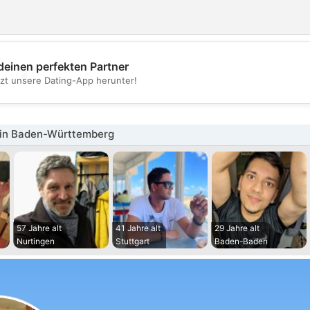
deinen perfekten Partner
💖
tzt unsere Dating-App herunter!
💕
in Baden-Württemberg
57 Jahre alt
41 Jahre alt
29 Jahre alt
Nurtingen
Stuttgart
Baden-Baden