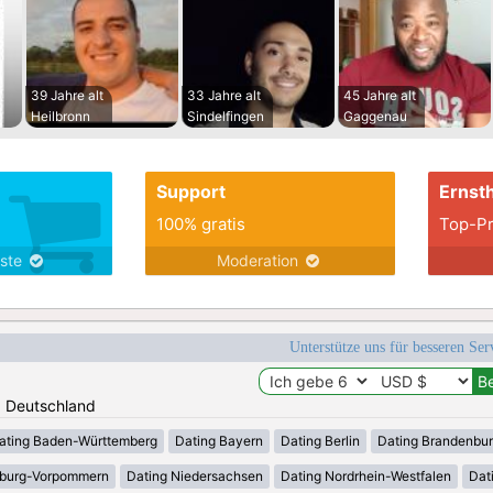
39 Jahre alt
33 Jahre alt
45 Jahre alt
Heilbronn
Sindelfingen
Gaggenau
Support
Ernsth
100% gratis
Top-Pr
nste
Moderation
Unterstütze uns für besseren Se
n: Deutschland
ating Baden-Württemberg
Dating Bayern
Dating Berlin
Dating Brandenbu
nburg-Vorpommern
Dating Niedersachsen
Dating Nordrhein-Westfalen
Dat