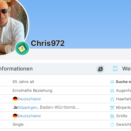
Chris972
1
informationen
Wei
65 Jahre alt
Suche 
Ernsthafte Beziehung
Augenf
Deutschland
Haarfar
Baden-Württemb...
Göppingen
,
Körperb
Deutschland
Größe
Single
Gewich