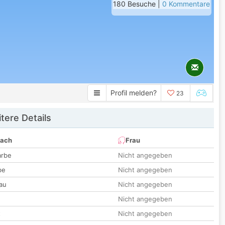
180 Besuche |
0 Kommentare
Profil melden?
23
tere Details
nach
Frau
arbe
Nicht angegeben
be
Nicht angegeben
au
Nicht angegeben
Nicht angegeben
t
Nicht angegeben