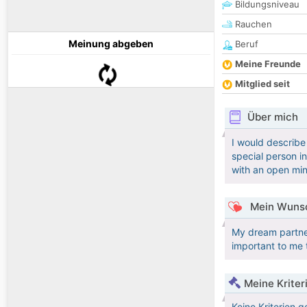
Bildungsniveau
Rauchen
Meinung abgeben
Beruf
Meine Freunde
Mitglied seit
Über mich
I would describe
special person in
with an open min
Mein Wunsc
My dream partner
important to me
Meine Kriter
Keine Kriterien g