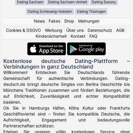
Dating Sachsen
Dating Sachsen-Anhalt
Dating Saxony
Dating Schleswig-Holstein
Dating Thüringen
News
|
Fakes
|
Shop
|
Meinungen
Cookies & DSGVO
|
Werbung
|
Über uns
|
Datenschutz
|
AGB
|
Kindersicherheit
|
Kontakt
|
FAQ
Kostenlose deutsche Dating-Plattform –
Verbindungen in ganz Deutschland
Willkommen! Entdecken Sie Deutschlands führende
Gemeinschaft für authentische Verbindungen. Dating-
deutsch.de bringt deutsche Singles von Berlins Geschichte bis
Münchens Traditionen zusammen und fördert Beziehungen, die
auf Ehrlichkeit, Zuverlässigkeit und echter Kompatibilität
basieren.
Ob Sie in Hamburgs Häfen, Kölns Kultur oder Frankfurts
Geschäftsviertel sind – finden Sie kompatible Deutsche, die
Aufrichtigkeit, Engagement und bedeutungsvolle
Partnerschaften schätzen.
Erleben Sie unseren völlig kostenlosen Service ohne