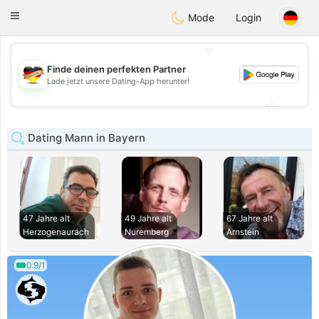
Deutsch
Dating
Toggle
Mode
Login
navigation
💖
Finde deinen perfekten Partner
💖
Lade jetzt unsere Dating-App herunter!
💕
💕
Dating Mann in Bayern
47 Jahre alt
49 Jahre alt
67 Jahre alt
Herzogenaurach
Nuremberg
Arnstein
0.9/1