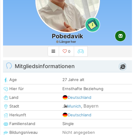
1
Pobedavik
Länger her
0
Mitgliedsinformationen
Age
27 Jahre alt
Hier für
Ernsthafte Beziehung
Land
Deutschland
Bayern
Stadt
Munich
,
Herkunft
Deutschland
Familienstand
Single
Bildungsniveau
Nicht angegeben