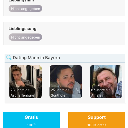
Nicht angegeben
Lieblingssong
Nicht angegeben
Dating Mann in Bayern
23 Jahre alt
25 Jahre alt
67 Jahre alt
Aschaffenburg
Sonthofen
Arnstein
Gratis
Support
%
100
100% gratis