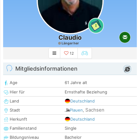
1
Claudio
Länger her
12
Mitgliedsinformationen
Age
61 Jahre alt
Hier für
Ernsthafte Beziehung
Land
Deutschland
Sachsen
Stadt
Plauen
,
Herkunft
Deutschland
Familienstand
Single
Bildungsniveau
Bachelor