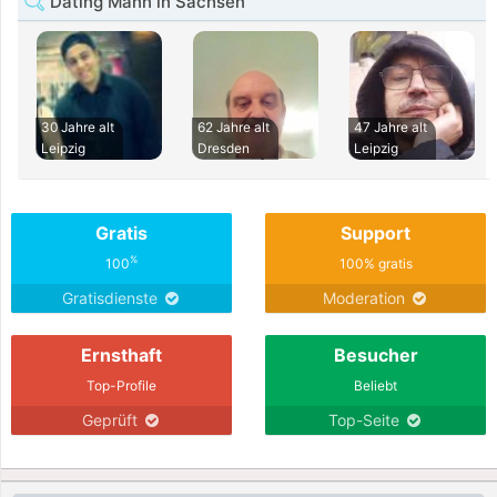
Dating Mann in Sachsen
30 Jahre alt
62 Jahre alt
47 Jahre alt
Leipzig
Dresden
Leipzig
Gratis
Support
%
100
100% gratis
Gratisdienste
Moderation
Ernsthaft
Besucher
Top-Profile
Beliebt
Geprüft
Top-Seite