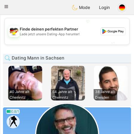
Deutsch
Dating
Toggle
Mode
Login
navigation
💖
Finde deinen perfekten Partner
💖
Lade jetzt unsere Dating-App herunter!
💕
💕
Dating Mann in Sachsen
40 Jahre alt
64 Jahre alt
38 Jahre alt
Chemnitz
Chemnitz
Dresden
0.8/1