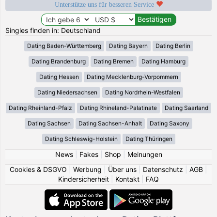
Unterstütze uns für besseren Service
Singles finden in: Deutschland
Dating Baden-Württemberg
Dating Bayern
Dating Berlin
Dating Brandenburg
Dating Bremen
Dating Hamburg
Dating Hessen
Dating Mecklenburg-Vorpommern
Dating Niedersachsen
Dating Nordrhein-Westfalen
Dating Rheinland-Pfalz
Dating Rhineland-Palatinate
Dating Saarland
Dating Sachsen
Dating Sachsen-Anhalt
Dating Saxony
Dating Schleswig-Holstein
Dating Thüringen
News
|
Fakes
|
Shop
|
Meinungen
Cookies & DSGVO
|
Werbung
|
Über uns
|
Datenschutz
|
AGB
|
Kindersicherheit
|
Kontakt
|
FAQ