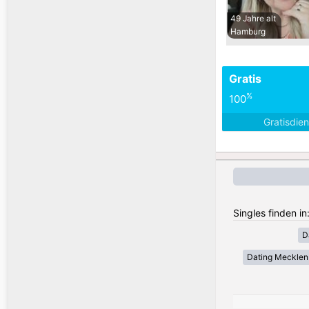
49 Jahre alt
Hamburg
Gratis
%
100
Gratisdie
Singles finden i
D
Dating Meckle