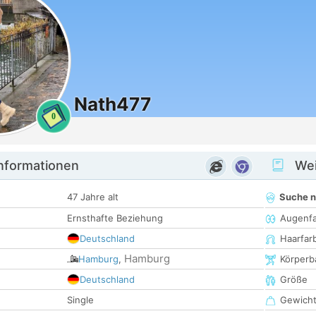
Nath477
0
informationen
Wei
47 Jahre alt
Suche 
Ernsthafte Beziehung
Augenf
Deutschland
Haarfar
Hamburg
Hamburg
,
Körperb
Deutschland
Größe
Single
Gewich