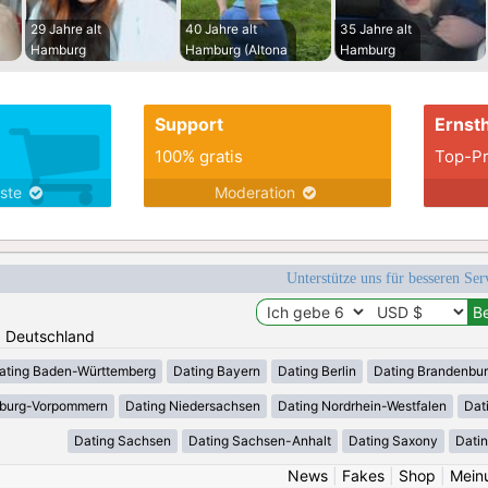
29 Jahre alt
40 Jahre alt
35 Jahre alt
Hamburg
Hamburg (Altona
Hamburg
Support
Ernsth
100% gratis
Top-Pr
nste
Moderation
Unterstütze uns für besseren Se
n: Deutschland
ating Baden-Württemberg
Dating Bayern
Dating Berlin
Dating Brandenbu
nburg-Vorpommern
Dating Niedersachsen
Dating Nordrhein-Westfalen
Dat
Dating Sachsen
Dating Sachsen-Anhalt
Dating Saxony
Datin
News
|
Fakes
|
Shop
|
Mein