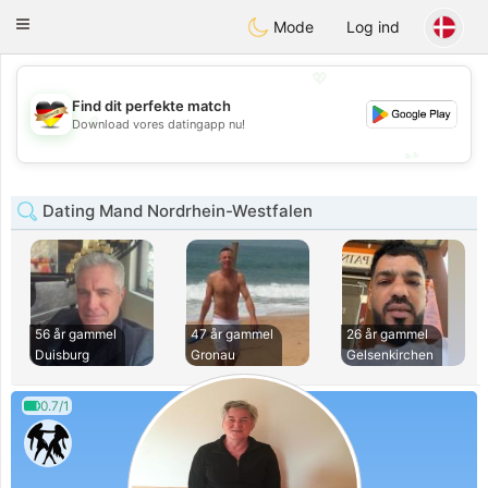
Deutsch
Dating
Toggle
Mode
Log ind
navigation
💖
Find dit perfekte match
💖
Download vores datingapp nu!
💕
💕
Dating Mand Nordrhein-Westfalen
56 år gammel
47 år gammel
26 år gammel
Duisburg
Gronau
Gelsenkirchen
0.7/1