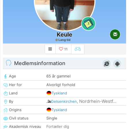
3
Keule
Lang tid
11
Medlemsinformation
Age
65 år gammel
Her for
Alvorligt forhold
Land
Tyskland
Nordrhein-Westf...
By
Gelsenkirchen
,
Origins
Tyskland
Civil status
Single
Akademisk niveau
Fortæller dig