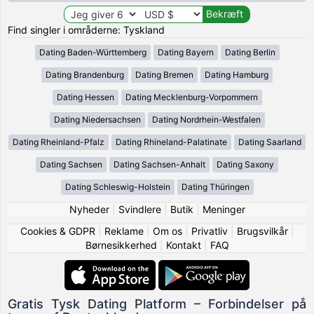
Find singler i områderne: Tyskland
Dating Baden-Württemberg
Dating Bayern
Dating Berlin
Dating Brandenburg
Dating Bremen
Dating Hamburg
Dating Hessen
Dating Mecklenburg-Vorpommern
Dating Niedersachsen
Dating Nordrhein-Westfalen
Dating Rheinland-Pfalz
Dating Rhineland-Palatinate
Dating Saarland
Dating Sachsen
Dating Sachsen-Anhalt
Dating Saxony
Dating Schleswig-Holstein
Dating Thüringen
Nyheder
|
Svindlere
|
Butik
|
Meninger
Cookies & GDPR
|
Reklame
|
Om os
|
Privatliv
|
Brugsvilkår
|
Børnesikkerhed
|
Kontakt
|
FAQ
Gratis Tysk Dating Platform – Forbindelser på