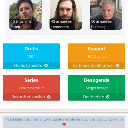
45 år gammel
42 år gammel
56 år gammel
Essen
Lennestadt
Duisburg
Gratis
Support
%
100
100% gratis
Gratis tjenester
Lyttende moderatorer
Seriøs
Besøgende
kvalitetsprofiler
Meget besøgt
Bekræftet kvalitet
Det bedste
Vi arbejder hårdt for at give dig den bedste service, vær venlig og støt os