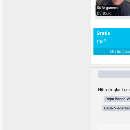
56 år gammal
Duisburg
Gratis
%
100
Gratis tjä
Hitta singlar i 
Dejta Baden-W
Dejta Niedersa