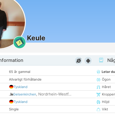
Keule
3
nformation
Någ
65 år gammal
Letar du
Allvarligt förhållande
Ögon
Tyskland
Håret
Nordrhein-Westf...
Gelsenkirchen
,
Kroppe
Tyskland
Höjd
Single
Vikt