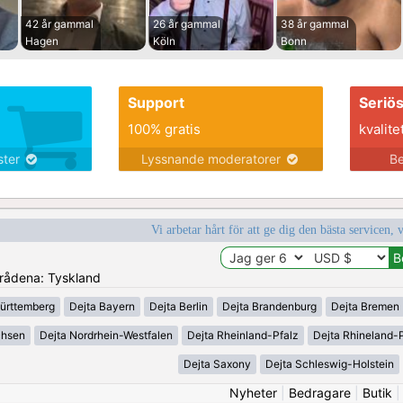
42 år gammal
26 år gammal
38 år gammal
Hagen
Köln
Bonn
Support
Seriö
100% gratis
kvalite
nster
Lyssnande moderatorer
Be
Vi arbetar hårt för att ge dig den bästa servicen, 
områdena: Tyskland
ürttemberg
Dejta Bayern
Dejta Berlin
Dejta Brandenburg
Dejta Bremen
chsen
Dejta Nordrhein-Westfalen
Dejta Rheinland-Pfalz
Dejta Rhineland-P
Dejta Saxony
Dejta Schleswig-Holstein
Nyheter
|
Bedragare
|
Butik