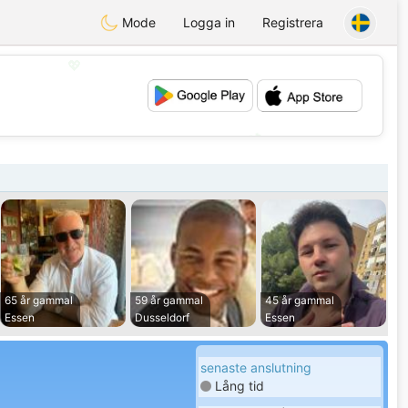
Mode
Logga in
Registrera
💖
💕
65 år gammal
59 år gammal
45 år gammal
Essen
Dusseldorf
Essen
senaste anslutning
Lång tid