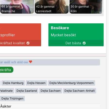
64 år gammal
42 år gammal
30 år gammal
Bramsche
Lennestadt
Köln
s
Besökare
tsprofiler
Mycket besökt
kräftad kvalitet
Det bästa
var snäll och stöd oss
Dejta Hamburg
Dejta Hessen
Dejta Mecklenburg-Vorpommern
alatinate
Dejta Saarland
Dejta Sachsen
Dejta Sachsen-Anhalt
Dejta Thüringen
|
Åsikter