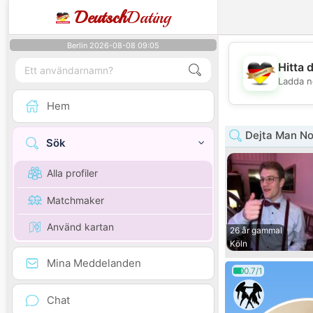
Deutsch
Dating
Berlin 2026-08-08 09:05
Hitta 
Ladda n
Hem
Dejta Man No
Sök
Alla profiler
Matchmaker
Använd kartan
26 år gammal
Köln
Mina Meddelanden
0.7/1
Chat