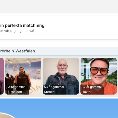
din perfekta matchning
💖
er vår dejtingapp nu!
💕
rdrhein-Westfalen
23 år gammal
53 år gammal
32 år gammal
Dusseldorf
Krefeld
Höxter