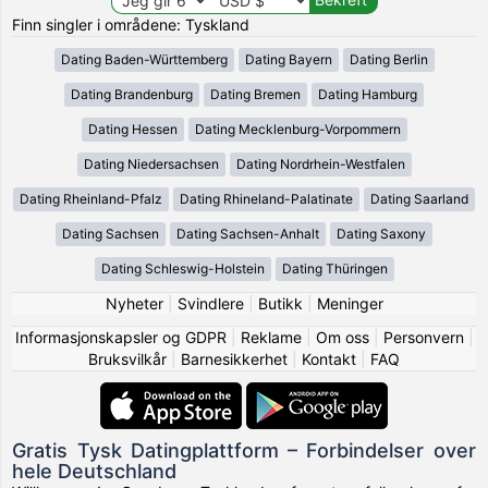
Finn singler i områdene: Tyskland
Dating Baden-Württemberg
Dating Bayern
Dating Berlin
Dating Brandenburg
Dating Bremen
Dating Hamburg
Dating Hessen
Dating Mecklenburg-Vorpommern
Dating Niedersachsen
Dating Nordrhein-Westfalen
Dating Rheinland-Pfalz
Dating Rhineland-Palatinate
Dating Saarland
Dating Sachsen
Dating Sachsen-Anhalt
Dating Saxony
Dating Schleswig-Holstein
Dating Thüringen
Nyheter
|
Svindlere
|
Butikk
|
Meninger
Informasjonskapsler og GDPR
|
Reklame
|
Om oss
|
Personvern
|
Bruksvilkår
|
Barnesikkerhet
|
Kontakt
|
FAQ
Gratis Tysk Datingplattform – Forbindelser over
hele Deutschland