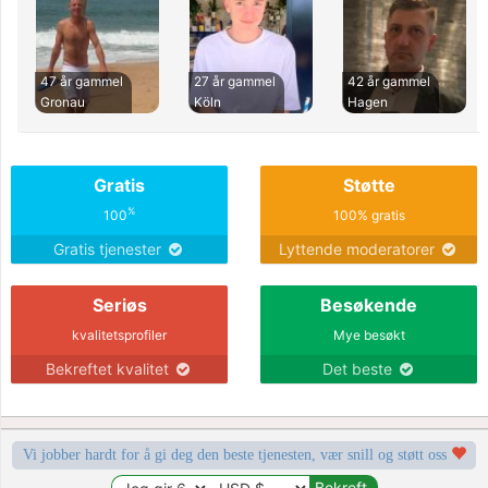
47 år gammel
27 år gammel
42 år gammel
Gronau
Köln
Hagen
Gratis
Støtte
%
100
100% gratis
Gratis tjenester
Lyttende moderatorer
Seriøs
Besøkende
kvalitetsprofiler
Mye besøkt
Bekreftet kvalitet
Det beste
Vi jobber hardt for å gi deg den beste tjenesten, vær snill og støtt oss