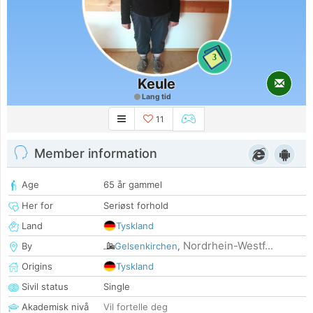
3
Keule
Lang tid
11
Member information
Age
65 år gammel
Her for
Seriøst forhold
Land
Tyskland
Nordrhein-Westf...
By
Gelsenkirchen
,
Origins
Tyskland
Sivil status
Single
Akademisk nivå
Vil fortelle deg