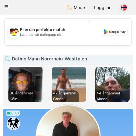
Deutsch
Dating
Toggle
Mode
Logg inn
navigation
💖
Finn din perfekte match
💖
Last ned vår datingapp nå!
💕
💕
Dating Mann Nordrhein-Westfalen
30 år gammel
47 år gammel
44 år gammel
Köln
Gronau
Altena
0.7/1