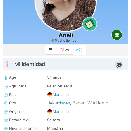
2
Aneli
Mucho tiempo
29
Mi identidad
Age
54 años
Aquí para
Relación seria
País
Alemania
Baden-Württemb...
City
Nurtingen
,
Origin
Alemania
Estado civil
Soltera
Nivel académico
Maestría