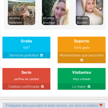
44 años
49 años
45 años
Heilbronn
Bruchsal
Buchen
Gratis
Soporte
%
100
100% gratis
Servicios gratuitos
Moderadores que escuchan
Serio
Visitantes
perfiles de calidad
Muy visitado
Calidad confirmada
Lo mejor
Trabajamos duro para darte el mejor servicio, por favor sé solidario