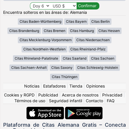
Encuentra solteros en las áreas de: Alemania
Citas Baden-Württemberg
Citas Bayern
Citas Berlin
Citas Brandenburg
Citas Bremen
Citas Hamburg
Citas Hessen
Citas Mecklenburg-Vorpommern
Citas Niedersachsen
Citas Nordrhein-Westfalen
Citas Rheinland-Pfalz
Citas Rhineland-Palatinate
Citas Saarland
Citas Sachsen
Citas Sachsen-Anhalt
Citas Saxony
Citas Schleswig-Holstein
Citas Thüringen
Noticias
|
Estafadores
|
Tienda
|
Opiniones
Cookies y RGPD
|
Publicidad
|
Acerca de nosotros
|
Privacidad
|
Términos de uso
|
Seguridad infantil
|
Contacto
|
FAQ
Plataforma de Citas Alemana Gratis – Conecta