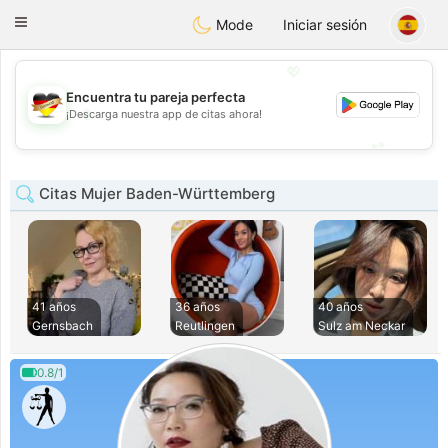
Deutsch
Dating
Toggle
Mode
Iniciar sesión
navigation
💖
Encuentra tu pareja perfecta
💖
¡Descarga nuestra app de citas ahora!
💕
💕
Citas Mujer Baden-Württemberg
41 años
36 años
40 años
Gernsbach
Reutlingen
Sulz am Neckar
0.8/1