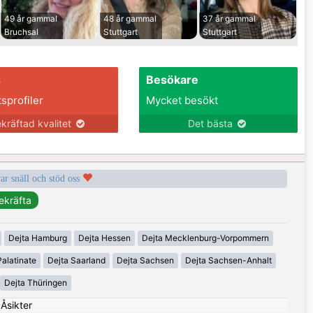
49 år gammal
48 år gammal
37 år gammal
Bruchsal
Stuttgart
Stuttgart
s
Besökare
tsprofiler
Mycket besökt
kräftad kvalitet
Det bästa
var snäll och stöd oss
Dejta Hamburg
Dejta Hessen
Dejta Mecklenburg-Vorpommern
alatinate
Dejta Saarland
Dejta Sachsen
Dejta Sachsen-Anhalt
Dejta Thüringen
|
Åsikter