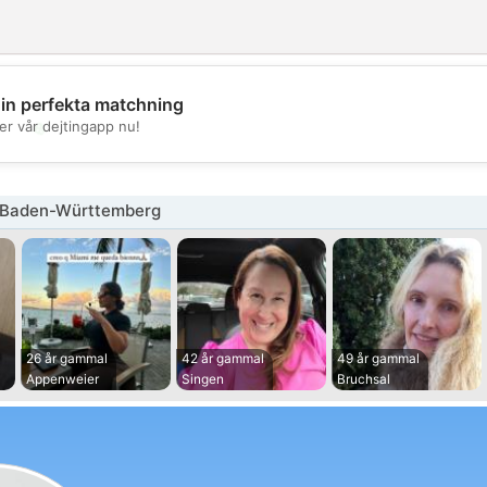
din perfekta matchning
💖
er vår dejtingapp nu!
💕
 Baden-Württemberg
26 år gammal
42 år gammal
49 år gammal
Appenweier
Singen
Bruchsal