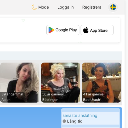
Mode
Logga in
Registrera
💖
💕
39 år gammal
50 år gammal
41 år gammal
Aalen
Böblingen
Bad Urach
senaste anslutning
Lång tid