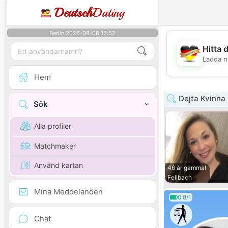
Deutsch
Dating
Berlin 2026-08-08 15:52
Hitta 
Ladda n
Hem
Dejta Kvinna
Sök
Alla profiler
Matchmaker
Använd kartan
46 år gammal
Fellbach
Mina Meddelanden
0.8/1
Chat