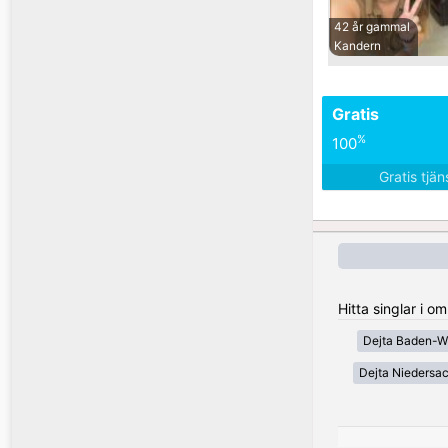
42 år gammal
Kandern
Gratis
%
100
Gratis tjä
Hitta singlar i 
Dejta Baden-W
Dejta Niedersa