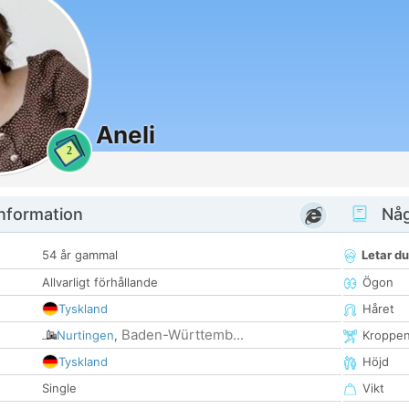
Aneli
2
nformation
Någ
54 år gammal
Letar du
Allvarligt förhållande
Ögon
Tyskland
Håret
Baden-Württemb...
Nurtingen
,
Kroppe
Tyskland
Höjd
Single
Vikt