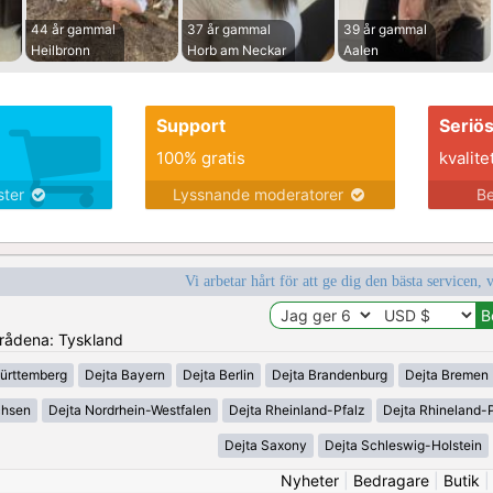
44 år gammal
37 år gammal
39 år gammal
Heilbronn
Horb am Neckar
Aalen
Support
Seriö
100% gratis
kvalite
nster
Lyssnande moderatorer
Be
Vi arbetar hårt för att ge dig den bästa servicen, 
områdena: Tyskland
ürttemberg
Dejta Bayern
Dejta Berlin
Dejta Brandenburg
Dejta Bremen
chsen
Dejta Nordrhein-Westfalen
Dejta Rheinland-Pfalz
Dejta Rhineland-P
Dejta Saxony
Dejta Schleswig-Holstein
Nyheter
|
Bedragare
|
Butik