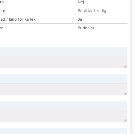
rn
Nej
barn
Berättar för dig
ad / land för kärlek
Ja
en
Buddhist