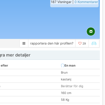
187 Visningar |
0 Kommentarer
rapportera den här profilen?
29
ra mer detaljer
 efter
En man
Brun
kastanj
n
Berättar för dig
160 cm
58 Kg