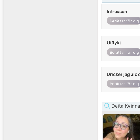
Intressen
Berättar för dig
Utflykt
Berättar för dig
Dricker jag alc 
Berättar för dig
Dejta Kvinn