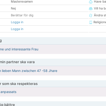
Masterexamen
Have ba
Nej
Vill ha 
Berättar för dig
Ändra st
Logga in
Religion
Logga in
g
öne und interessante Frau
 min partner ska vara
n lieben Mann zwischen 47 -58 Jhare
er som ska respekteras
r anpassats
ig bättre