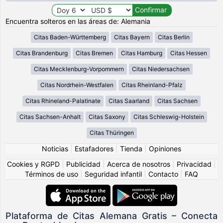
Encuentra solteros en las áreas de: Alemania
Citas Baden-Württemberg
Citas Bayern
Citas Berlin
Citas Brandenburg
Citas Bremen
Citas Hamburg
Citas Hessen
Citas Mecklenburg-Vorpommern
Citas Niedersachsen
Citas Nordrhein-Westfalen
Citas Rheinland-Pfalz
Citas Rhineland-Palatinate
Citas Saarland
Citas Sachsen
Citas Sachsen-Anhalt
Citas Saxony
Citas Schleswig-Holstein
Citas Thüringen
Noticias
|
Estafadores
|
Tienda
|
Opiniones
Cookies y RGPD
|
Publicidad
|
Acerca de nosotros
|
Privacidad
|
Términos de uso
|
Seguridad infantil
|
Contacto
|
FAQ
Plataforma de Citas Alemana Gratis – Conecta