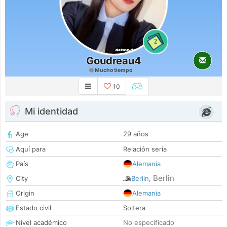
2
Goudreau4
Mucho tiempo
10
Mi identidad
Age
29 años
Aquí para
Relación seria
País
Alemania
Berlin
City
Berlin
,
Origin
Alemania
Estado civil
Soltera
Nivel académico
No especificado