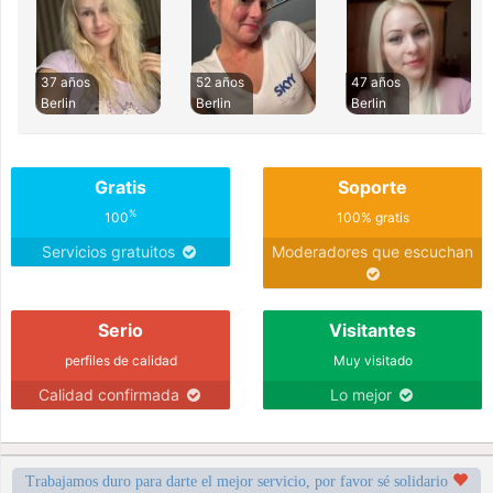
37 años
52 años
47 años
Berlin
Berlin
Berlin
Gratis
Soporte
%
100
100% gratis
Servicios gratuitos
Moderadores que escuchan
Serio
Visitantes
perfiles de calidad
Muy visitado
Calidad confirmada
Lo mejor
Trabajamos duro para darte el mejor servicio, por favor sé solidario