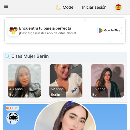
Deutsch
Dating
Toggle
Mode
Iniciar sesión
navigation
💖
Encuentra tu pareja perfecta
💖
¡Descarga nuestra app de citas ahora!
💕
💕
Citas Mujer Berlin
43 años
52 años
35 años
Berlin
Berlin
Berlin
0.6/1