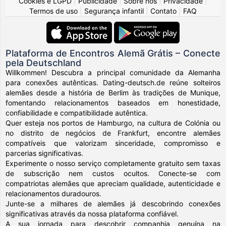
Cookies e LGPD
|
Publicidade
|
Sobre nós
|
Privacidade
|
Termos de uso
|
Segurança infantil
|
Contato
|
FAQ
Plataforma de Encontros Alemã Grátis – Conecte
pela Deutschland
Willkommen! Descubra a principal comunidade da Alemanha
para conexões autênticas. Dating-deutsch.de reúne solteiros
alemães desde a história de Berlim às tradições de Munique,
fomentando relacionamentos baseados em honestidade,
confiabilidade e compatibilidade autêntica.
Quer esteja nos portos de Hamburgo, na cultura de Colónia ou
no distrito de negócios de Frankfurt, encontre alemães
compatíveis que valorizam sinceridade, compromisso e
parcerias significativas.
Experimente o nosso serviço completamente gratuito sem taxas
de subscrição nem custos ocultos. Conecte-se com
compatriotas alemães que apreciam qualidade, autenticidade e
relacionamentos duradouros.
Junte-se a milhares de alemães já descobrindo conexões
significativas através da nossa plataforma confiável.
A sua jornada para descobrir companhia genuína na