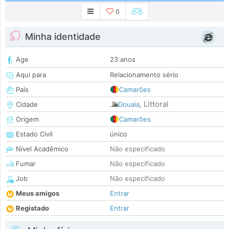
0
Minha identidade
Age
23 anos
Aqui para
Relacionamento sério
País
Camarões
Littoral
Cidade
Douala
,
Origem
Camarões
Estado Civil
único
Nível Acadêmico
Não especificado
Fumar
Não especificado
Job
Não especificado
Meus amigos
Entrar
Registado
Entrar