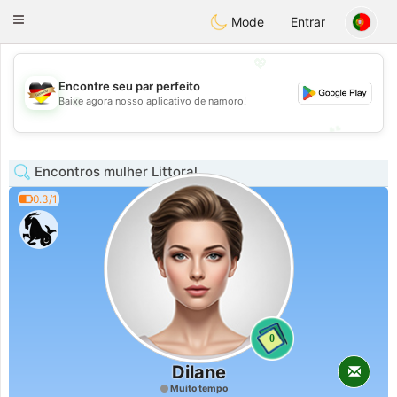
Deutsch
Dating
Toggle
Mode
Entrar
navigation
💖
Encontre seu par perfeito
💖
Baixe agora nosso aplicativo de namoro!
💕
💕
Encontros mulher Littoral
0.3/1
0
Dilane
Muito tempo