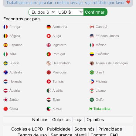
Trabalhamos duro para dar o melhor serviço, seja solidário por favor
Encontros por país
França
Alemanha
Canadá
Bélgica
Suíça
Estados Unidos
Espanha
Inglaterra
México
Itália
Portugal
Colômbia
Suécia
Desabilitado
Animais de estimação
Austrália
Marrocos
Brasil
Holanda
Tunísia
Filipinas
Áustria
Argélia
Líbano
Japão
Egito
Golfo
China
Kuwait
Toda a lista
Notícias
|
Golpistas
|
Loja
|
Opiniões
Cookies e LGPD
|
Publicidade
|
Sobre nós
|
Privacidade
|
Termos de uso
|
Segurança infantil
|
Contato
|
FAQ