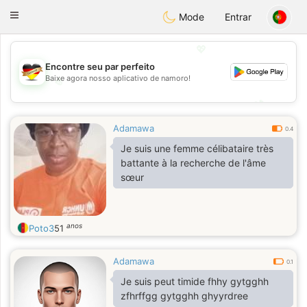
Deutsch
Dating
Toggle
Mode
Entrar
navigation
💖
Encontre seu par perfeito
Baixe agora nosso aplicativo de namoro!
💖
💕
💕
Adamawa
0.4
Je suis une femme célibataire très
battante à la recherche de l'âme
sœur
anos
Poto3
51
Adamawa
0.1
Je suis peut timide fhhy gytgghh
zfhrffgg gytgghh ghyyrdree