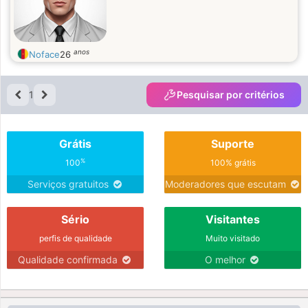
anos
Noface
26
1
Pesquisar por critérios
Grátis
Suporte
%
100
100% grátis
Serviços gratuitos
Moderadores que escutam
Sério
Visitantes
perfis de qualidade
Muito visitado
Qualidade confirmada
O melhor