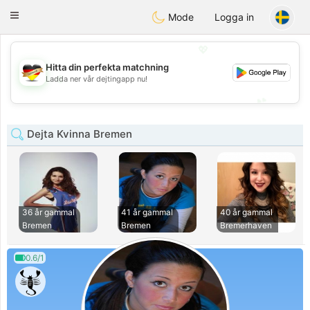
Deutsch
Dating
Toggle
Mode
Logga in
navigation
💖
Hitta din perfekta matchning
💖
Ladda ner vår dejtingapp nu!
💕
💕
Dejta Kvinna Bremen
36 år gammal
41 år gammal
40 år gammal
Bremen
Bremen
Bremerhaven
0.6/1