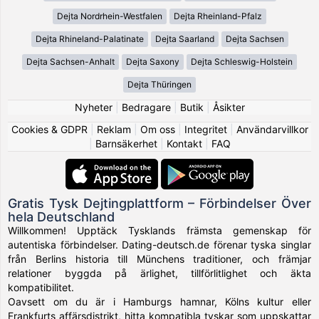
Dejta Nordrhein-Westfalen
Dejta Rheinland-Pfalz
Dejta Rhineland-Palatinate
Dejta Saarland
Dejta Sachsen
Dejta Sachsen-Anhalt
Dejta Saxony
Dejta Schleswig-Holstein
Dejta Thüringen
Nyheter
|
Bedragare
|
Butik
|
Åsikter
Cookies & GDPR
|
Reklam
|
Om oss
|
Integritet
|
Användarvillkor
|
Barnsäkerhet
|
Kontakt
|
FAQ
Gratis Tysk Dejtingplattform – Förbindelser Över
hela Deutschland
Willkommen! Upptäck Tysklands främsta gemenskap för
autentiska förbindelser. Dating-deutsch.de förenar tyska singlar
från Berlins historia till Münchens traditioner, och främjar
relationer byggda på ärlighet, tillförlitlighet och äkta
kompatibilitet.
Oavsett om du är i Hamburgs hamnar, Kölns kultur eller
Frankfurts affärsdistrikt, hitta kompatibla tyskar som uppskattar