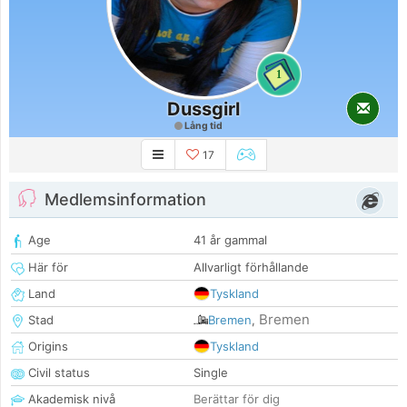
1
Dussgirl
Lång tid
17
Medlemsinformation
Age
41 år gammal
Här för
Allvarligt förhållande
Land
Tyskland
Bremen
Stad
Bremen
,
Origins
Tyskland
Civil status
Single
Akademisk nivå
Berättar för dig