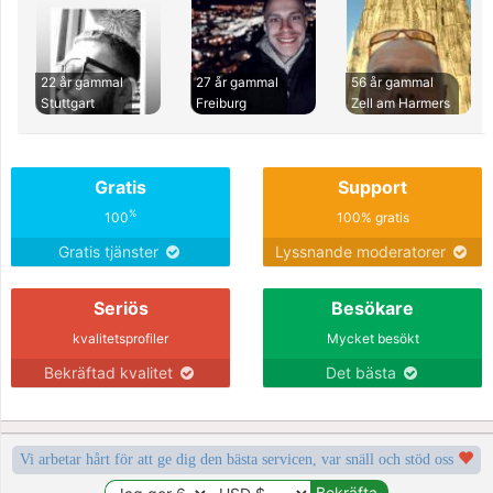
22 år gammal
27 år gammal
56 år gammal
Stuttgart
Freiburg
Zell am Harmers
Gratis
Support
%
100
100% gratis
Gratis tjänster
Lyssnande moderatorer
Seriös
Besökare
kvalitetsprofiler
Mycket besökt
Bekräftad kvalitet
Det bästa
Vi arbetar hårt för att ge dig den bästa servicen, var snäll och stöd oss