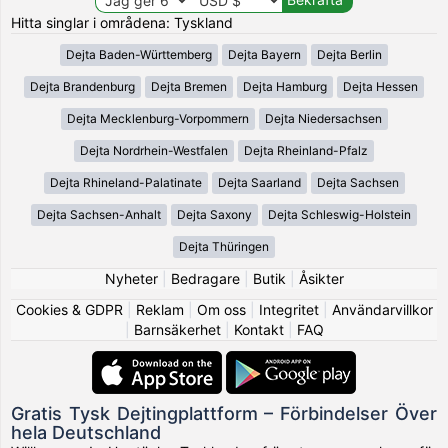
Hitta singlar i områdena: Tyskland
Dejta Baden-Württemberg
Dejta Bayern
Dejta Berlin
Dejta Brandenburg
Dejta Bremen
Dejta Hamburg
Dejta Hessen
Dejta Mecklenburg-Vorpommern
Dejta Niedersachsen
Dejta Nordrhein-Westfalen
Dejta Rheinland-Pfalz
Dejta Rhineland-Palatinate
Dejta Saarland
Dejta Sachsen
Dejta Sachsen-Anhalt
Dejta Saxony
Dejta Schleswig-Holstein
Dejta Thüringen
Nyheter
|
Bedragare
|
Butik
|
Åsikter
Cookies & GDPR
|
Reklam
|
Om oss
|
Integritet
|
Användarvillkor
|
Barnsäkerhet
|
Kontakt
|
FAQ
Gratis Tysk Dejtingplattform – Förbindelser Över
hela Deutschland