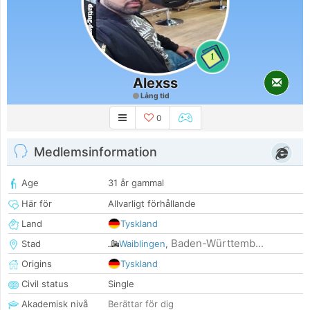
1
Alexss
Lång tid
0
Medlemsinformation
Age
31 år gammal
Här för
Allvarligt förhållande
Land
Tyskland
Baden-Württemb...
Stad
Waiblingen
,
Origins
Tyskland
Civil status
Single
Akademisk nivå
Berättar för dig