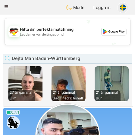
Deutsch
Dating
Toggle
Mode
Logga in
navigation
💖
Hitta din perfekta matchning
💖
Ladda ner vår dejtingapp nu!
💕
💕
Dejta Man Baden-Württemberg
27 år gammal
21 år gammal
21 år gammal
Ulm
Bad Friedrichshall
Buhl
0.7/1